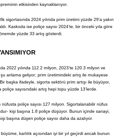
reminin etkisinden kaynaklanıyor.
fik sigortasında 2024 yılında prim üretimi yüzde 29’a yakın
aldı. Kaskoda ise poliçe sayısı 2024’te, bir önceki yıla göre
dönemde yüzde 33 artış gösterdi.
YANSIMIYOR
ında 2022 yılında 112.2 milyon, 2023’te 120.3 milyon ve
şu anlama geliyor; prim üretimindeki artış ile mukayese
. Bir başka ifadeyle, sigorta sektörü prim artışı ile büyüyor,
a poliçe sayısındaki artış hepi topu yüzde 13’lerde.
nüfusta poliçe sayısı 127 milyon. Sigortalanabilir nüfus
dur- kişi başına 1.8 poliçe düşüyor. Bunun içinde sanayi,
 kişi başına düşen poliçe sayısı daha da azalıyor.
 büyüme, karlılık açısından iyi bir yıl geçirdi ancak bunun