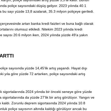
rşın, poliçe sayısındaki artış yüzde 5,5’te kaldı. Bunun
ında poliçe sayısındaki düşüş geliyor. 2023 yılında 40.1
da bu sayı yüzde 13,8 azalarak, 35.3 milyon poliçeye geriledi.
rçevesinde artan banka kredi faizleri ve buna bağlı olarak
ortalarını olumsuz etkiledi. Nitekim 2023 yılında kredi
çe sayısı 20.6 milyon iken, 2024 yılında yüzde 49’a yakın
 ARTTI
liçe sayısında yüzde 14,45’lik artış yaşandı. Hayat dışı
eki yıla göre yüzde 72 artarken, poliçe sayısındaki artış
ık sigortalarında 2024 yılında bir önceki seneye göre yüzde
a sigortalarında da yüzde 27’lik bir artış görülüyor. Yangın ve
rde kaldı. Zorunlu deprem sigortasında 2024 yılında 10.8
yonluk poliçe sayısının altında kaldığı görülüyor ancak bu