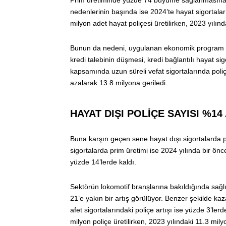
Prim üretiminde yüzde 74 büyüme sağlanmasına ka
nedenlerinin başında ise 2024’te hayat sigortalar
milyon adet hayat poliçesi üretilirken, 2023 yılın
Bunun da nedeni, uygulanan ekonomik program çe
kredi talebinin düşmesi, kredi bağlantılı hayat sig
kapsamında uzun süreli vefat sigortalarında poli
azalarak 13.8 milyona geriledi.
HAYAT DIŞI POLİÇE SAYISI %14
Buna karşın geçen sene hayat dışı sigortalarda po
sigortalarda prim üretimi ise 2024 yılında bir önc
yüzde 14’lerde kaldı.
Sektörün lokomotif branşlarına bakıldığında sağl
21’e yakın bir artış görülüyor. Benzer şekilde kaz
afet sigortalarındaki poliçe artışı ise yüzde 3’le
milyon poliçe üretilirken, 2023 yılındaki 11.3 mil