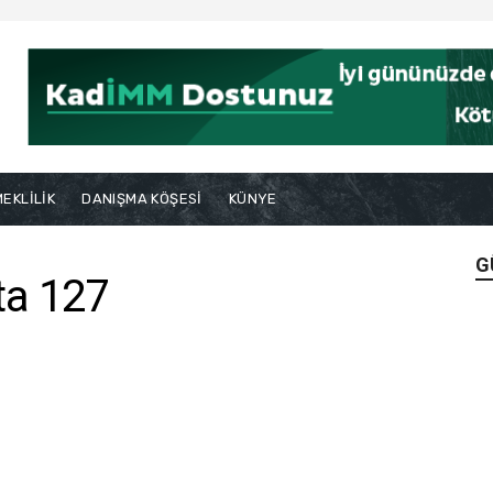
EKLİLİK
DANIŞMA KÖŞESİ
KÜNYE
G
ta 127