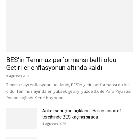
BES’in Temmuz performansı belli oldu.
Getiriler enflasyonun altında kaldı
9 Ağustos 2026
Temmuz ayı enflasyonu açıklandı, BES’in getiri performansı da belli
oldu. Temmuz ayında en yüksek getiriyi yüzde 3,6 ile Para Piyasası
fonları sağladı. Sene başından...
Anket sonuçları açıklandı. Halkın tasarruf
tercihinde BES kaçıncı sırada
4 Ağustos 2026