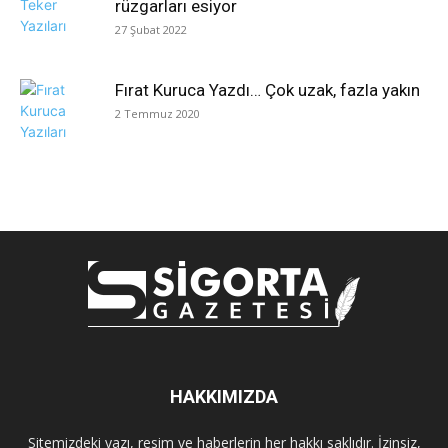
rüzgarları esiyor
27 Şubat 2022
Fırat Kuruca Yazdı… Çok uzak, fazla yakın
2 Temmuz 2020
HAKKIMIZDA
Sitemizdeki yazı, resim ve haberlerin her hakkı saklıdır. İzinsiz,