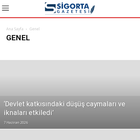
Ana Sayfa
Genel
GENEL
Bakış Videoları
Bireysel Emeklilik
Dask Haberleri
Genel
Güncel Haberler
Konuk Yazarlar
Manşet
Reklam
Sağlık
Son Yazılar
Sosyal Güvenlik
Tarım
Yazılar ve Yorumlar
‘Devlet katkısındaki düşüş caymaları ve
iknaları etkiledi’
7 Haziran 2026