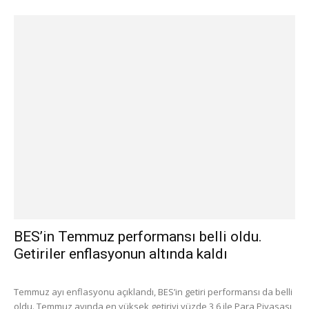
BES’in Temmuz performansı belli oldu.
Getiriler enflasyonun altında kaldı
Temmuz ayı enflasyonu açıklandı, BES’in getiri performansı da belli
oldu. Temmuz ayında en yüksek getiriyi yüzde 3,6 ile Para Piyasası