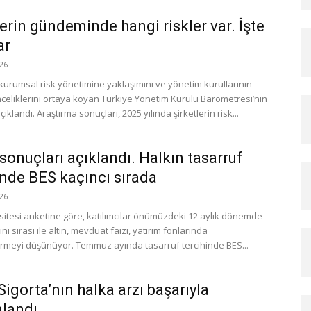
lerin gündeminde hangi riskler var. İşte
ar
26
 kurumsal risk yönetimine yaklaşımını ve yönetim kurullarının
önceliklerini ortaya koyan Türkiye Yönetim Kurulu Barometresi’nin
çıklandı. Araştırma sonuçları, 2025 yılında şirketlerin risk...
sonuçları açıklandı. Halkın tasarruf
inde BES kaçıncı sırada
26
sitesi anketine göre, katılımcılar önümüzdeki 12 aylık dönemde
ını sırası ile altın, mevduat faizi, yatırım fonlarında
rmeyi düşünüyor. Temmuz ayında tasarruf tercihinde BES...
Sigorta’nın halka arzı başarıyla
landı