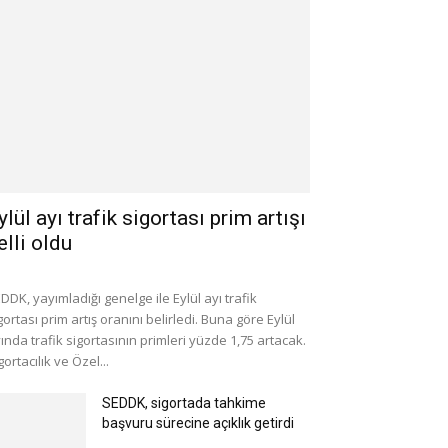
ylül ayı trafik sigortası prim artışı
elli oldu
DDK, yayımladığı genelge ile Eylül ayı trafik
gortası prim artış oranını belirledi. Buna göre Eylül
ında trafik sigortasının primleri yüzde 1,75 artacak.
gortacılık ve Özel...
SEDDK, sigortada tahkime
başvuru sürecine açıklık getirdi