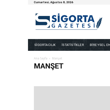
Cumartesi, Ağustos 8, 2026
SİGORTACILIK
İSTATİSTİKLER
BİREYSEL EM
Ana Sayfa
Manşet
MANŞET
Bakış Videoları
Bireysel Emeklilik
Dask Haberleri
Sağlık
Son Yazılar
Sosyal Güvenlik
Tarım
Ya