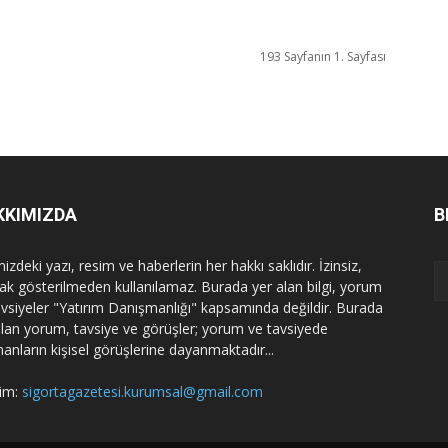
193 Sayfanın 1. Sayfası
KKIMIZDA
B
izdeki yazı, resim ve haberlerin her hakkı saklıdır. İzinsiz,
ak gösterilmeden kullanılamaz. Burada yer alan bilgi, yorum
avsiyeler "Yatırım Danışmanlığı" kapsamında değildir. Burada
alan yorum, tavsiye ve görüşler; yorum ve tavsiyede
nanların kişisel görüşlerine dayanmaktadır...
şim:
sigortagazetesi.kurumsal@gmail.com