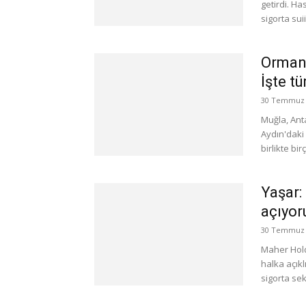
getirdi. Ha
sigorta sui
Orman 
İşte t
30 Temmuz 
Muğla, Anta
Aydın'daki
birlikte bir
Yaşar: 
açıyor
30 Temmuz 
Maher Hold
halka açıkl
sigorta se