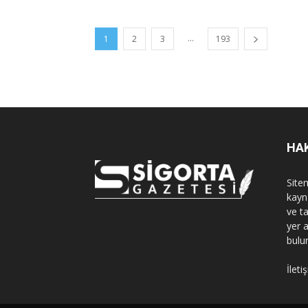
...
1
2
3
193
HA
Sitem
kayn
ve t
yer 
bulu
İleti