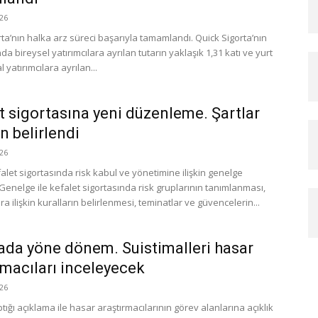
26
ta’nın halka arz süreci başarıyla tamamlandı. Quick Sigorta’nın
da bireysel yatırımcılara ayrılan tutarın yaklaşık 1,31 katı ve yurt
 yatırımcılara ayrılan...
t sigortasına yeni düzenleme. Şartlar
n belirlendi
26
let sigortasında risk kabul ve yönetimine ilişkin genelge
Genelge ile kefalet sigortasında risk gruplarının tanımlanması,
ra ilişkin kuralların belirlenmesi, teminatlar ve güvencelerin...
ada yöne dönem. Suistimalleri hasar
rmacıları inceleyecek
26
ığı açıklama ile hasar araştırmacılarının görev alanlarına açıklık