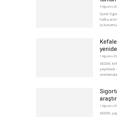
4 Ağustos 20
Quick Sigor
halka arzın
içi kurumsal
Kefale
yenide
1 Ağustos 20
SEDDK, kefa
yayımladı. 
sınırlamala
Sigort
araştı
1 Ağustos 20
SEDDK, yapt