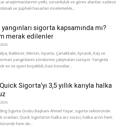
sar araştırmacılarının yetki, sorumluluk ve görev alanları sadece
istimali ve şüpheli hasarları incelemekle...
yangınları sigorta kapsamında mı?
üm merak edilenler
2026
lya, Balıkesir, Mersin, Isparta, Çanakkale, Ayvacık, Kaş ve
 orman yangınlarını söndürme çalışmaları sürüyor. Yangınla
çok ev ve işyeri boşaltıldı, bazı konutlar...
Quick Sigorta’yı 3,5 yıllık karıyla halka
uz
2026
ing Sigorta Grubu Başkanı Ahmet Yaşar, sigorta sektöründe
ık oranları, Quick Sigorta’nın halka arz süreci, halka arzın hem
ktöründe hem de...