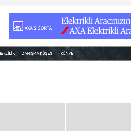
EKLİLİK
DANIŞMA KÖŞESİ
KÜNYE
Genel
Güncel Haberler
Konuk Yazarlar
Manşet
Reklam
zılar ve Yorumlar