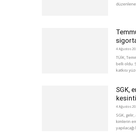
düzenlenen
Temmuz
sigort
4 Ağustos 20
TÜİK, Temm
belli oldu
katkısı yüz
SGK, e
kesint
4 Ağustos 20
SGK, gelir,
kimlerin e
yapılacağı 