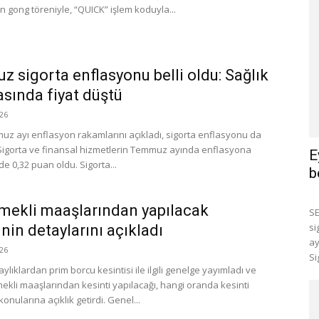
 gong töreniyle, “QUICK” işlem koduyla...
 sigorta enflasyonu belli oldu: Sağlık
asında fiyat düştü
26
uz ayı enflasyon rakamlarını açıkladı, sigorta enflasyonu da
. Sigorta ve finansal hizmetlerin Temmuz ayında enflasyona
E
de 0,32 puan oldu. Sigorta...
b
mekli maaşlarından yapılacak
SE
si
inin detaylarını açıkladı
ay
26
Si
 aylıklardan prim borcu kesintisi ile ilgili genelge yayımladı ve
mekli maaşlarından kesinti yapılacağı, hangi oranda kesinti
konularına açıklık getirdi. Genel...