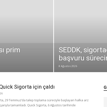
ası prim
SEDDK, sigort
başvuru sürecin
8 Ağustos 2026
Quick Sigorta için çaldı
G
26
rta, 29 Temmuz’da talep toplama süreciyle başlayan halka arz
şarıyla tamamladı. Quick Sigorta, 6 Ağustos tarihinde