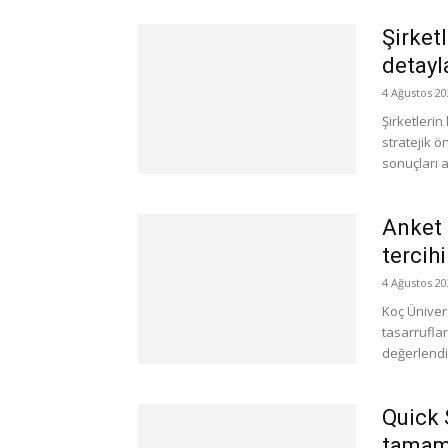
Şirket
detayl
4 Ağustos 20
Şirketlerin
stratejik 
sonuçları a
Anket 
tercih
4 Ağustos 20
Koç Üniver
tasarruflar
değerlendi
Quick 
tamam