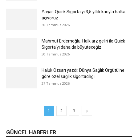
Yaşar: Quick Sigorta’yı 3,5 yıllık karıyla halka
açıyoruz
30 Temmuz 2026
Mahmut Erdemoğlu: Halk arz geliri ile Quick
Sigorta’yı daha da büyüteceğiz
30 Temmuz 2026
Haluk Özsarı yazdı: Dünya Sağlık Örgütü’ne
göre özel sağlık sigortacılığı
27 Temmuz 2026
1
2
3
GÜNCEL HABERLER