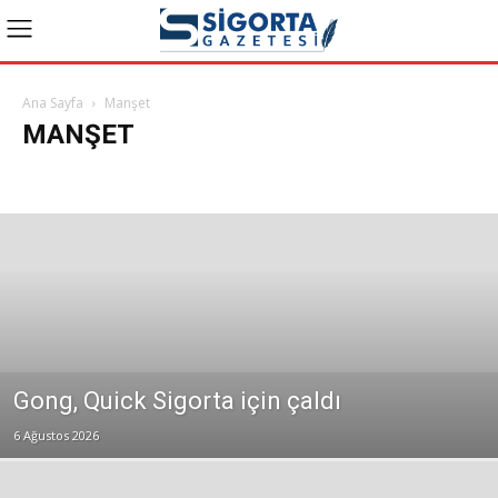
Ana Sayfa
Manşet
MANŞET
Bakış Videoları
Bireysel Emeklilik
Dask Haberleri
Genel
Güncel Haberler
Konuk Yazarlar
Manşet
Reklam
Sağlık
Son Yazılar
Sosyal Güvenlik
Tarım
Yazılar ve Yorumlar
Gong, Quick Sigorta için çaldı
6 Ağustos 2026