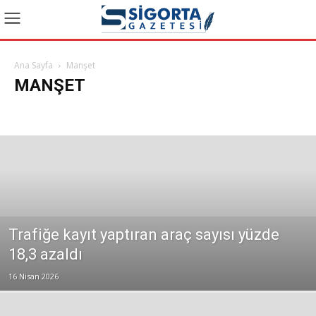
Ana Sayfa
Manşet
MANŞET
Bakış Videoları
Bireysel Emeklilik
Dask Haberleri
Genel
Güncel Haberler
Konuk Yazarlar
Manşet
Reklam
Sağlık
Son Yazılar
Sosyal Güvenlik
Tarım
Yazılar ve Yorumlar
Trafiğe kayıt yaptıran araç sayısı yüzde
18,3 azaldı
16 Nisan 2026