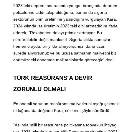
2023’teki deprem sonrasında yangın branşında deprem
poliçelerine ciddi talep olduğunu, bunun da sigorta
sektörünün prim üretimine yansıdığını vurgulayan Kara,
2024 yılında ise üretimin 2023’teki gibi artmadığını ifade
ederek, “Rekabetten dolayı primler artmıyor. Bu
sürdürülebilir değil, maalesef. Sigortacılıkta sonuçları
hemen 6 ayda, bir yılda almıyorsunuz, daha uzun
sürede alıyorsunuz ve bu ucuza satmanın maliyetini biz
önümüzdeki dönemde mali tablolarda göreceğiz” dedi.
TÜRK REASÜRANS’A DEVİR
ZORUNLU OLMALI
En önemli sorunun reasürans maliyetlerini aşağı çekmek
olduğuna da değinen Kara, sözlerini şöyle sürdürdü:
“Aslında milli bir reasürans politikasına topyekun ihtiyaç
var. 1927 yılında kurulan Milli Reasurans şirketine, 2001