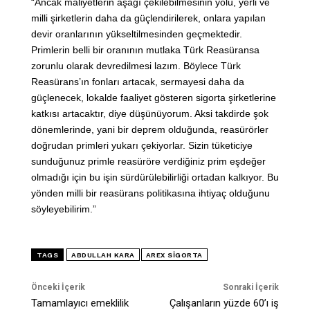
“Ancak maliyetlerin aşağı çekilebilmesinin yolu, yerli ve
milli şirketlerin daha da güçlendirilerek, onlara yapılan
devir oranlarının yükseltilmesinden geçmektedir.
Primlerin belli bir oranının mutlaka Türk Reasüransa
zorunlu olarak devredilmesi lazım. Böylece Türk
Reasürans’ın fonları artacak, sermayesi daha da
güçlenecek, lokalde faaliyet gösteren sigorta şirketlerine
katkısı artacaktır, diye düşünüyorum. Aksi takdirde şok
dönemlerinde, yani bir deprem olduğunda, reasürörler
doğrudan primleri yukarı çekiyorlar. Sizin tüketiciye
sunduğunuz primle reasüröre verdiğiniz prim eşdeğer
olmadığı için bu işin sürdürülebilirliği ortadan kalkıyor. Bu
yönden milli bir reasürans politikasına ihtiyaç olduğunu
söyleyebilirim.”
TAGS
ABDULLAH KARA
AREX SIGORTA
Önceki İçerik
Sonraki İçerik
Tamamlayıcı emeklilik
Çalışanların yüzde 60’ı iş