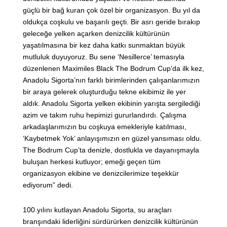
güçlü bir bağ kuran çok özel bir organizasyon. Bu yıl da
oldukça coşkulu ve başarılı geçti. Bir asrı geride bırakıp
geleceğe yelken açarken denizcilik kültürünün
yaşatılmasına bir kez daha katkı sunmaktan büyük
mutluluk duyuyoruz. Bu sene ‘Nesillerce’ temasıyla
düzenlenen Maximiles Black The Bodrum Cup’da ilk kez,
Anadolu Sigorta’nın farklı birimlerinden çalışanlarımızın
bir araya gelerek oluşturduğu tekne ekibimiz ile yer
aldık. Anadolu Sigorta yelken ekibinin yarışta sergilediği
azim ve takım ruhu hepimizi gururlandırdı. Çalışma
arkadaşlarımızın bu coşkuya emekleriyle katılması,
‘Kaybetmek Yok’ anlayışımızın en güzel yansıması oldu.
The Bodrum Cup’ta denizle, dostlukla ve dayanışmayla
buluşan herkesi kutluyor; emeği geçen tüm
organizasyon ekibine ve denizcilerimize teşekkür
ediyorum” dedi.
100.yılını kutlayan Anadolu Sigorta, su araçları
branşındaki liderliğini sürdürürken denizcilik kültürünün