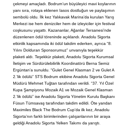
çekmeyi amaçladı. Bodrum’un büyüleyici mavi koylarının
yanı sıra, rotaya eklenen Iasos dostluğun ve paylaşımın
sembolü oldu. İlk kez Yalıkavak Marina’da kurulan Yarış
Merkezi ise hem denizciler hem de izleyiciler için festival
coşkusunu yaşattı. Kazananlar, Ağanlar Tersanesi’nde
düzenlenen ödül töreninde açıklandı. Anadolu Sigorta
etkinlik kapsamında iki ödül takdim ederken, ayrıca “8.
Yılını Dolduran Sponsorumuz” unvanıyla teşekkür
plaketi aldı. Teşekkür plaketi, Anadolu Sigorta Kurumsal
İletişim ve Sürdürülebilirlik Koordinatörü Berna Semiz
Ergüntan’a sunuldu. “Gulet Genel Klasman 2 ve Gulet A
2.’lik ödülü” STS Bodrum ekibine Anadolu Sigorta Genel
Müdürü Mehmet Tuğtan tarafından verildi. “37. Yıl Özel
Kupa Şampiyonu Mozaik A1 ve Mozaik Genel Klasman
2.’lik ödülü” ise Anadolu Sigorta Yönetim Kurulu Başkanı
Füsun Tümsavaş tarafından takdim edildi. Öte yandan
Maximiles Black The Bodrum Cup’da ilk kez, Anadolu
Sigorta’nın farklı birimlerinden çalışanlarının bir araya
geldiği Anadolu Sigorta Yelken Takımı da yarıştı.