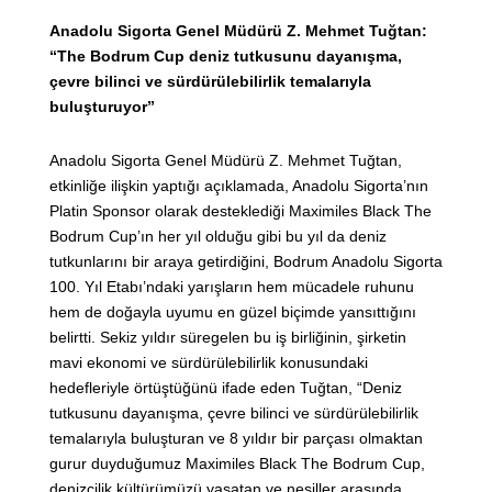
Anadolu Sigorta Genel Müdürü Z. Mehmet Tuğtan:
“The Bodrum Cup deniz tutkusunu dayanışma,
çevre bilinci ve sürdürülebilirlik temalarıyla
buluşturuyor”
Anadolu Sigorta Genel Müdürü Z. Mehmet Tuğtan,
etkinliğe ilişkin yaptığı açıklamada, Anadolu Sigorta’nın
Platin Sponsor olarak desteklediği Maximiles Black The
Bodrum Cup’ın her yıl olduğu gibi bu yıl da deniz
tutkunlarını bir araya getirdiğini, Bodrum Anadolu Sigorta
100. Yıl Etabı’ndaki yarışların hem mücadele ruhunu
hem de doğayla uyumu en güzel biçimde yansıttığını
belirtti. Sekiz yıldır süregelen bu iş birliğinin, şirketin
mavi ekonomi ve sürdürülebilirlik konusundaki
hedefleriyle örtüştüğünü ifade eden Tuğtan, “Deniz
tutkusunu dayanışma, çevre bilinci ve sürdürülebilirlik
temalarıyla buluşturan ve 8 yıldır bir parçası olmaktan
gurur duyduğumuz Maximiles Black The Bodrum Cup,
denizcilik kültürümüzü yaşatan ve nesiller arasında