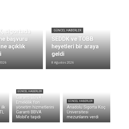
, sigortada
GÜNCEL HABERLER
me başvuru
SEDDK ve TOBB
ne açıklık
heyetleri bir araya
i
geldi
2026
8 Ağustos 2026
GÜNCEL HABERLER
Garanti BBVA
Emeklilik fon
GÜNCEL HABERLER
ilk
yönetim hizmetlerini
Anadolu Sigorta Koç
 TL
Garanti BBVA
Üniversitesi
Mobil’e taşıdı
mezunlarını verdi