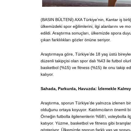
(BASIN BÜLTENİ) AXA Türkiye’nin, Kantar iş birliğ
ülkemizdeki spor eğilimlerini, ilgi alanlarını ve 
edildi. Araştırma sonuçları, ülkemizde spora duyul
çıkan farklılıkları gözler önüne seriyor.
Araştırmaya göre, Türkiye’de 18 yaş üstü bireyleri
düzenli takipçisi olan spor dalı %43 ile futbol ol
basketbol (%15) ve fitness (%15) ile onu takip ed
kalıyor.
Sahada, Parkurda, Havuzda: İzlemekle Kalmıyor
Araştırma, sporun Türkiye’de yalnızca izlenen bir 
olduğunu ortaya koyuyor. Katılımcıların önemli bir 
Örneğin futbolla ilgilenenlerin %58’i, voleybolla 
katıyor. Yüzme, basketbol ve fitness gibi branşlard
gösteriyor. Ülkemizde sporun farklı yaş ve sosy