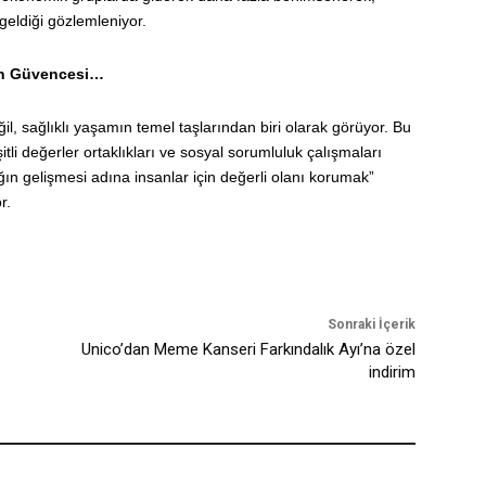
 geldiği gözlemleniyor.
tın Güvencesi…
il, sağlıklı yaşamın temel taşlarından biri olarak görüyor. Bu
itli değerler ortaklıkları ve sosyal sorumluluk çalışmaları
ğın gelişmesi adına insanlar için değerli olanı korumak”
r.
Sonraki İçerik
Unico’dan Meme Kanseri Farkındalık Ayı’na özel
indirim