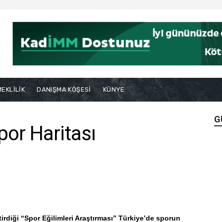
EKLİLİK
DANIŞMA KÖŞESİ
KÜNYE
G
por Haritası
tirdiği “Spor Eğilimleri Araştırması” Türkiye’de sporun