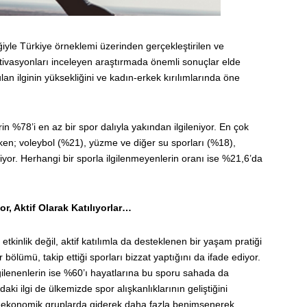
iyle Türkiye örneklemi üzerinden gerçekleştirilen ve
motivasyonları inceleyen araştırmada önemli sonuçlar elde
an ilginin yüksekliğini ve kadın-erkek kırılımlarında öne
n %78’i en az bir spor dalıyla yakından ilgileniyor. En çok
urken; voleybol (%21), yüzme ve diğer su sporları (%18),
iyor. Herhangi bir sporla ilgilenmeyenlerin oranı ise %21,6’da
, Aktif Olarak Katılıyorlar…
etkinlik değil, aktif katılımla da desteklenen bir yaşam pratiği
bölümü, takip ettiği sporları bizzat yaptığını da ifade ediyor.
ilgilenenlerin ise %60’ı hayatlarına bu sporu sahada da
aki ilgi de ülkemizde spor alışkanlıklarının geliştiğini
o-ekonomik gruplarda giderek daha fazla benimsenerek,