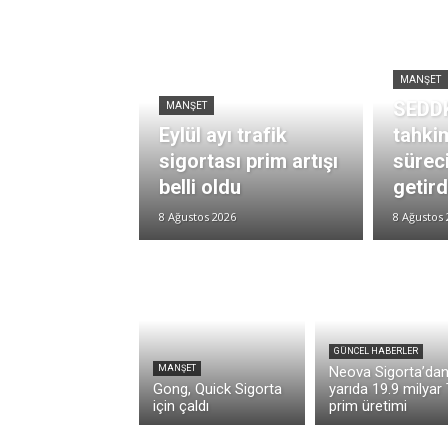
MANŞET
SEDDK
MANŞET
Eylül ayı trafik
tahki
sigortası prim artışı
süreci
belli oldu
getird
8 Ağustos 2026
8 Ağustos 
GÜNCEL HABERLER
MANŞET
Neova Sigorta’dan 
Gong, Quick Sigorta
yarıda 19.9 milyar
için çaldı
prim üretimi