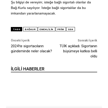
Şu bilgiyi de vereyim; isteğe bağlı sigortalı olanlar da
Bağ-Kurlu sayılıyor. İsteğe bağlı sigortalılar da bu
imkandan yararlanamayacak.
TAGS
BAĞKUR
EMEKLILIK
PRIM
SSK
Önceki İçerik
Sonraki İçerik
2024’te sigortacıların
TÜİK açıkladı. Sigortanın
gündeminde neler olacak?
büyümeye katkısı belli
oldu
İLGİLİ HABERLER