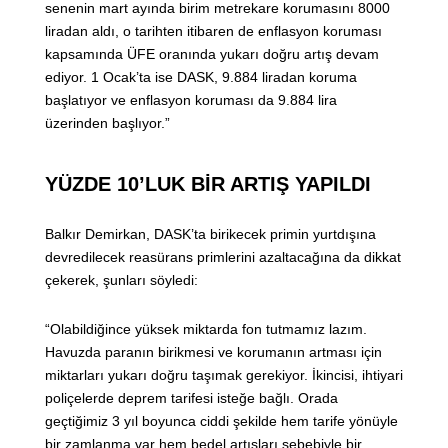
senenin mart ayında birim metrekare korumasını 8000
liradan aldı, o tarihten itibaren de enflasyon koruması
kapsamında ÜFE oranında yukarı doğru artış devam
ediyor. 1 Ocak’ta ise DASK, 9.884 liradan koruma
başlatıyor ve enflasyon koruması da 9.884 lira
üzerinden başlıyor.”
YÜZDE 10’LUK BİR ARTIŞ YAPILDI
Balkır Demirkan, DASK’ta birikecek primin yurtdışına
devredilecek reasürans primlerini azaltacağına da dikkat
çekerek, şunları söyledi:
“Olabildiğince yüksek miktarda fon tutmamız lazım.
Havuzda paranın birikmesi ve korumanın artması için
miktarları yukarı doğru taşımak gerekiyor. İkincisi, ihtiyari
poliçelerde deprem tarifesi isteğe bağlı. Orada
geçtiğimiz 3 yıl boyunca ciddi şekilde hem tarife yönüyle
bir zamlanma var hem bedel artışları sebebiyle bir