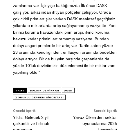
zamlanma var. İşleyişe baktığımızda İlk önce DASK
çalışıyor, arkasından ihtiyari poliçeler çalışıyor. Orada
çok ciddi prim artışlar varken DASK maalesef geçtiğimiz
yıllarda o miktarlarda artış sağlayamamış vaziyette. Yani
birinci koruma havuzundaki prim artışı, ikinci koruma
havuzu kadar primini artıramamış vaziyette. Bundan
dolayı asgari primlerde bir artış var. Tarife zaten yüzde
23 oranında kendiliğinden, enflasyon oranında bedelden
dolayı artıyor. Bir de bu yılın başında çarpanlarda da
yüzde 10’luk devletimizin düzenlemesi ile bir miktar zam
yapılmış oldu.”
TAGS
BALKIR DEMIRKAN
DASK
ZORUNLU DEPREM SIGORTASI
Önceki İçerik
Sonraki İçerik
Yıldız: Gelecek 2 yıl
Yavuz Ölken’den sektör
çalkantılı ve fırtınalı
oyuncularına 2026
görünüyor
tavsiyeleri