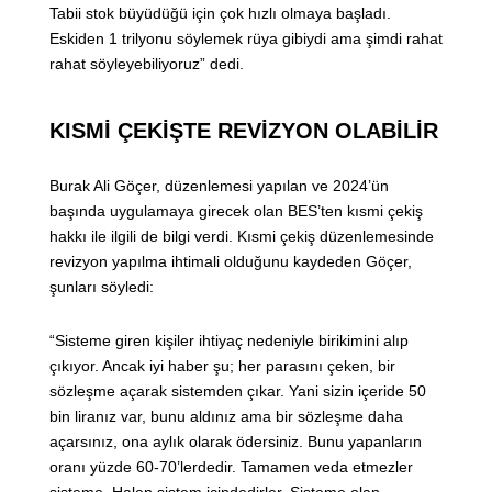
Tabii stok büyüdüğü için çok hızlı olmaya başladı.
Eskiden 1 trilyonu söylemek rüya gibiydi ama şimdi rahat
rahat söyleyebiliyoruz” dedi.
KISMİ ÇEKİŞTE REVİZYON OLABİLİR
Burak Ali Göçer, düzenlemesi yapılan ve 2024’ün
başında uygulamaya girecek olan BES’ten kısmi çekiş
hakkı ile ilgili de bilgi verdi. Kısmi çekiş düzenlemesinde
revizyon yapılma ihtimali olduğunu kaydeden Göçer,
şunları söyledi:
“Sisteme giren kişiler ihtiyaç nedeniyle birikimini alıp
çıkıyor. Ancak iyi haber şu; her parasını çeken, bir
sözleşme açarak sistemden çıkar. Yani sizin içeride 50
bin liranız var, bunu aldınız ama bir sözleşme daha
açarsınız, ona aylık olarak ödersiniz. Bunu yapanların
oranı yüzde 60-70’lerdedir. Tamamen veda etmezler
sisteme. Halen sistem içindedirler. Sisteme olan