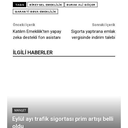
TAGS
BIREYSEL EMEKLILIK
BURAK ALI GÖÇER
GARANTI BBVA EMEKLILIK
Önceki İçerik
Sonraki İçerik
Katılım Emeklilik’ten yapay
Sigorta yaptırana emlak
zeka destekli fon asistanı
vergisinde indirim talebi
İLGİLİ HABERLER
MANŞET
Eylül ayı trafik sigortası prim artışı belli
oldu