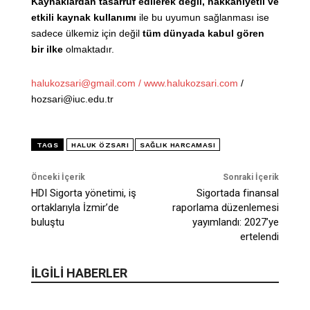
Kaynaklardan tasarruf edilerek değil, hakkaniyetli ve
etkili kaynak kullanımı
ile bu uyumun sağlanması ise
sadece ülkemiz için değil
tüm dünyada kabul gören
bir ilke
olmaktadır.
halukozsari@gmail.com /
www.halukozsari.com
/
hozsari@iuc.edu.tr
TAGS
HALUK ÖZSARI
SAĞLIK HARCAMASI
Önceki İçerik
Sonraki İçerik
HDI Sigorta yönetimi, iş
Sigortada finansal
ortaklarıyla İzmir’de
raporlama düzenlemesi
buluştu
yayımlandı: 2027’ye
ertelendi
İLGİLİ HABERLER