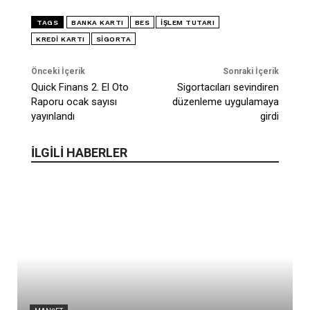
TAGS
BANKA KARTI
BES
IŞLEM TUTARI
KREDI KARTI
SIGORTA
Önceki İçerik
Sonraki İçerik
Quick Finans 2. El Oto
Sigortacıları sevindiren
Raporu ocak sayısı
düzenleme uygulamaya
yayınlandı
girdi
İLGİLİ HABERLER