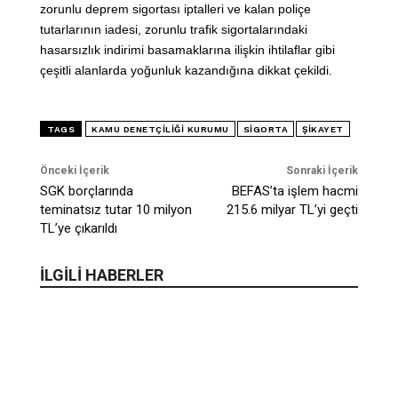
zorunlu deprem sigortası iptalleri ve kalan poliçe
tutarlarının iadesi, zorunlu trafik sigortalarındaki
hasarsızlık indirimi basamaklarına ilişkin ihtilaflar gibi
çeşitli alanlarda yoğunluk kazandığına dikkat çekildi.
TAGS
KAMU DENETÇILIĞI KURUMU
SIGORTA
ŞIKAYET
Önceki İçerik
Sonraki İçerik
SGK borçlarında
BEFAS’ta işlem hacmi
teminatsız tutar 10 milyon
215.6 milyar TL’yi geçti
TL’ye çıkarıldı
İLGİLİ HABERLER