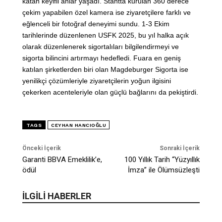
katan keyifli anlar yaşadı. Stantta kurulan 360 derece
çekim yapabilen özel kamera ise ziyaretçilere farklı ve
eğlenceli bir fotoğraf deneyimi sundu. 1-3 Ekim
tarihlerinde düzenlenen USFK 2025, bu yıl halka açık
olarak düzenlenerek sigortalıları bilgilendirmeyi ve
sigorta bilincini artırmayı hedefledi. Fuara en geniş
katılan şirketlerden biri olan Magdeburger Sigorta ise
yenilikçi çözümleriyle ziyaretçilerin yoğun ilgisini
çekerken acenteleriyle olan güçlü bağlarını da pekiştirdi.
TAGS
CEYHAN HANCIOĞLU
Önceki İçerik
Sonraki İçerik
Garanti BBVA Emeklilik’e,
100 Yıllık Tarih “Yüzyıllık
ödül
İmza” ile Ölümsüzleşti
İLGİLİ HABERLER