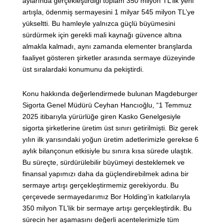
aylarında gerçekleştirdiği toplam 350 milyon TL’lik yeni
artışla, ödenmiş sermayesini 1 milyar 545 milyon TL’ye
yükseltti. Bu hamleyle yalnızca güçlü büyümesini
sürdürmek için gerekli mali kaynağı güvence altına
almakla kalmadı, aynı zamanda elementer branşlarda
faaliyet gösteren şirketler arasında sermaye düzeyinde
üst sıralardaki konumunu da pekiştirdi.
Konu hakkında değerlendirmede bulunan Magdeburger
Sigorta Genel Müdürü Ceyhan Hancıoğlu, “1 Temmuz
2025 itibarıyla yürürlüğe giren Kasko Genelgesiyle
sigorta şirketlerine üretim üst sınırı getirilmişti. Biz gerek
yılın ilk yarısındaki yoğun üretim adetlerimizle gerekse 6
aylık bilançonun etkisiyle bu sınıra kısa sürede ulaştık.
Bu süreçte, sürdürülebilir büyümeyi desteklemek ve
finansal yapımızı daha da güçlendirebilmek adına bir
sermaye artışı gerçekleştirmemiz gerekiyordu. Bu
çerçevede sermayedarımız Bor Holding’in katkılarıyla
350 milyon TL’lik bir sermaye artışı gerçekleştirdik. Bu
sürecin her aşamasını değerli acentelerimizle tüm