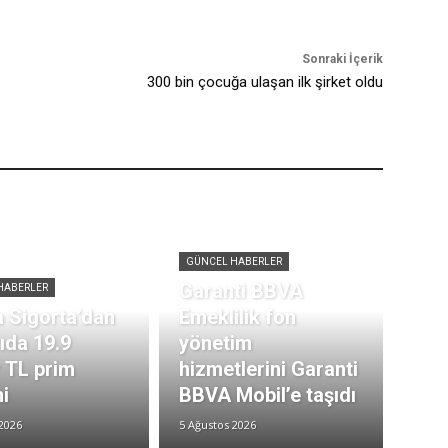
Sonraki İçerik
300 bin çocuğa ulaşan ilk şirket oldu
GÜNCEL HABERLER
Garanti BBVA
HABERLER
 Sigorta’dan
Emeklilik fon
rıda 19.9
yönetim
r TL prim
hizmetlerini Garanti
i
BBVA Mobil’e taşıdı
2026
5 Ağustos 2026