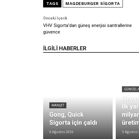
TAGS
MAGDEBURGER SIGORTA
Önceki İçerik
VHV Sigorta’dan güneş enerjisi santrallerine
güvence
İLGİLİ HABERLER
GÜNCEL 
Neova
ilk ya
MANŞET
Gong, Quick
milya
Sigorta için çaldı
üretim
6 Ağustos 2026
5 Ağustos 