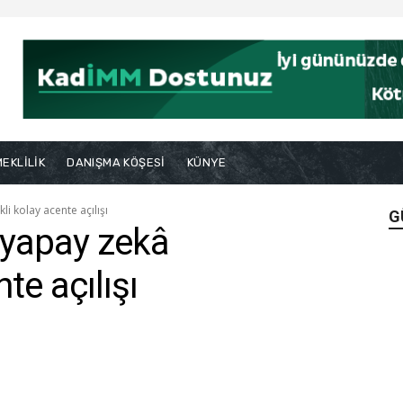
EKLİLİK
DANIŞMA KÖŞESİ
KÜNYE
 kolay acente açılışı
G
yapay zekâ
te açılışı