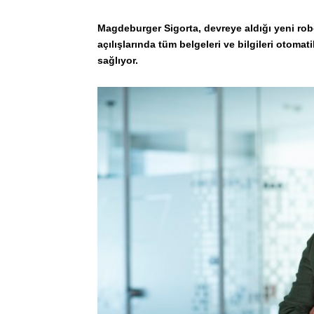
Magdeburger Sigorta, devreye aldığı yeni ro
açılışlarında tüm belgeleri ve bilgileri otoma
sağlıyor.