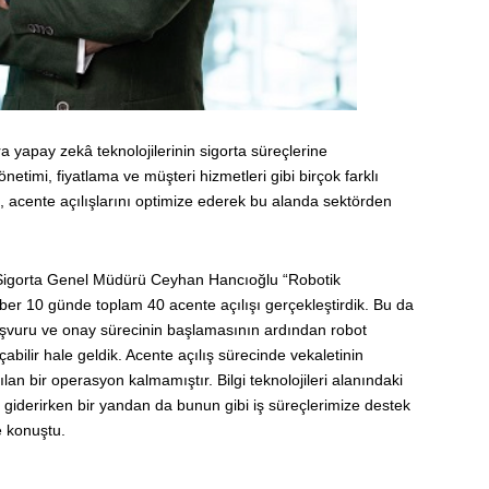
yapay zekâ teknolojilerinin sigorta süreçlerine
timi, fiyatlama ve müşteri hizmetleri gibi birçok farklı
 acente açılışlarını optimize ederek bu alanda sektörden
r Sigorta Genel Müdürü Ceyhan Hancıoğlu “Robotik
r 10 günde toplam 40 acente açılışı gerçekleştirdik. Bu da
 başvuru ve onay sürecinin başlamasının ardından robot
çabilir hale geldik. Acente açılış sürecinde vekaletinin
pılan bir operasyon kalmamıştır. Bilgi teknolojileri alanındaki
i giderirken bir yandan da bunun gibi iş süreçlerimize destek
e konuştu.