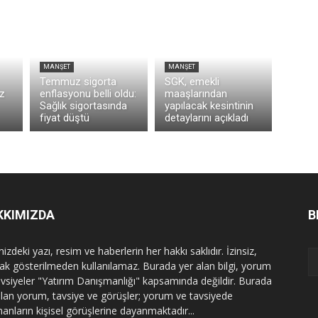
MANŞET
MANŞET
Temmuz sigorta
SGK, emekli
z
enflasyonu belli oldu:
maaşlarından
Sağlık sigortasında
yapılacak kesintinin
fiyat düştü
detaylarını açıkladı
KKIMIZDA
B
izdeki yazı, resim ve haberlerin her hakkı saklıdır. İzinsiz,
ak gösterilmeden kullanılamaz. Burada yer alan bilgi, yorum
avsiyeler "Yatırım Danışmanlığı" kapsamında değildir. Burada
alan yorum, tavsiye ve görüşler; yorum ve tavsiyede
nanların kişisel görüşlerine dayanmaktadır...