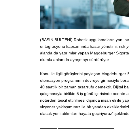
(BASIN BÜLTENİ) Robotik uygulamaların yanı sıra 
entegrasyonu kapsamında hasar yönetimi, risk yöne
alanda da yatırımlar yapan Magdeburger Sigorta,
olumlu anlamda ayrışmayı sürdürüyor.
Konu ile ilgili görüşlerini paylaşan Magdeburge
otomasyon programının devreye girmesiyle berabe
40 saatlik bir zaman tasarrufu demektir. Dijital
çalışmasıyla birlikte 5 iş günü içerisinde acente a
noterden tescil ettirilmesi dışında insan eli ile ya
vizyoner yaklaşımımız ile bir yandan eksiklerimiz
olacak yeni atılımları hayata geçiriyoruz” şeklind