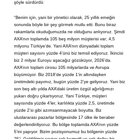
şöyle sürdürdü:
“Benim için, yani bir yönetici olarak, 25 yıllık emeğin
sonunda böyle bir şey görmek mutlu etti. Bunu biraz
rakamlarla okuduğumuzda ne olduğunu anlıyoruz. Şimdi
AXA’nın toplamda 105 beş milyon müşterisi var; 4,5
milyonu Türkiye’de. Yani AXA’nın dünyadaki toplam
müşteri sayısını yüzde 4’ünü biz temsil ediyoruz. İkincisi
biz 2 milyar Euroyu aşacağız gözüküyor, 2026’da.
AXA’nın toplam cirosu 105 milyarlarda ve Avrupa
büyümüyor. Biz 2018’de yüzde 1’in altındayken
üretimdeki payımız, bugün yüzde 2’ye geliyoruz. Yani biz
son beş altı yılda AXA’daki üretim özgül ağırlığımızı
yukarı doğru çıkartıyoruz. Yani Türkiye, müşteri
sayısında yüzde 4’ler, karlılıkta yüzde 2,5, üretimde
yüzde 2’si gibi azımsanmayacak boyutta. Biz
uluslararası pazarlar bölgesinde 17 ülke ile beraber
değerlendiriliyoruz. Bu bölge toplamda AXA’nın yüzde
5’ini yapıyor. Bizim pozisyonumuz bu bölgenin yüzde
25’i. Geldiğimiz seviye çok kıymetli ve çok doğru bir