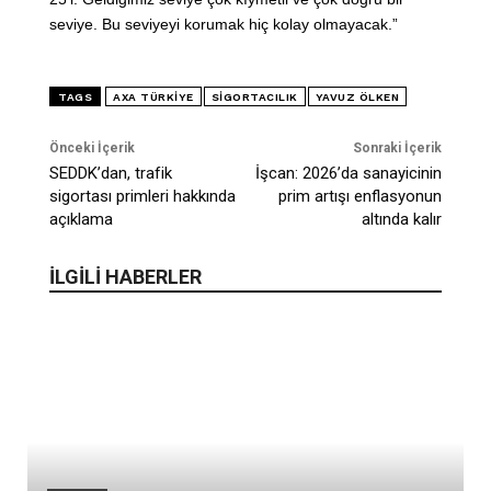
seviye. Bu seviyeyi korumak hiç kolay olmayacak.”
TAGS
AXA TÜRKIYE
SIGORTACILIK
YAVUZ ÖLKEN
Önceki İçerik
Sonraki İçerik
SEDDK’dan, trafik
İşcan: 2026’da sanayicinin
sigortası primleri hakkında
prim artışı enflasyonun
açıklama
altında kalır
İLGİLİ HABERLER