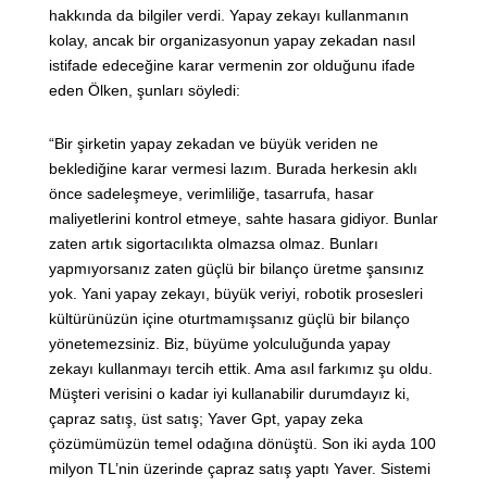
hakkında da bilgiler verdi. Yapay zekayı kullanmanın
kolay, ancak bir organizasyonun yapay zekadan nasıl
istifade edeceğine karar vermenin zor olduğunu ifade
eden Ölken, şunları söyledi:
“Bir şirketin yapay zekadan ve büyük veriden ne
beklediğine karar vermesi lazım. Burada herkesin aklı
önce sadeleşmeye, verimliliğe, tasarrufa, hasar
maliyetlerini kontrol etmeye, sahte hasara gidiyor. Bunlar
zaten artık sigortacılıkta olmazsa olmaz. Bunları
yapmıyorsanız zaten güçlü bir bilanço üretme şansınız
yok. Yani yapay zekayı, büyük veriyi, robotik prosesleri
kültürünüzün içine oturtmamışsanız güçlü bir bilanço
yönetemezsiniz. Biz, büyüme yolculuğunda yapay
zekayı kullanmayı tercih ettik. Ama asıl farkımız şu oldu.
Müşteri verisini o kadar iyi kullanabilir durumdayız ki,
çapraz satış, üst satış; Yaver Gpt, yapay zeka
çözümümüzün temel odağına dönüştü. Son iki ayda 100
milyon TL’nin üzerinde çapraz satış yaptı Yaver. Sistemi