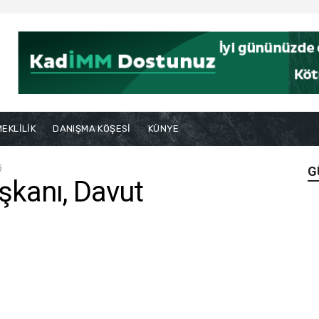
EKLİLİK
DANIŞMA KÖŞESİ
KÜNYE
ş
G
şkanı, Davut