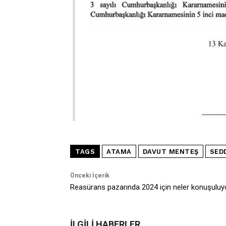
TAGS
ATAMA
DAVUT MENTEŞ
SED
Önceki İçerik
Reasürans pazarında 2024 için neler konuşuluy
İLGİLİ HABERLER