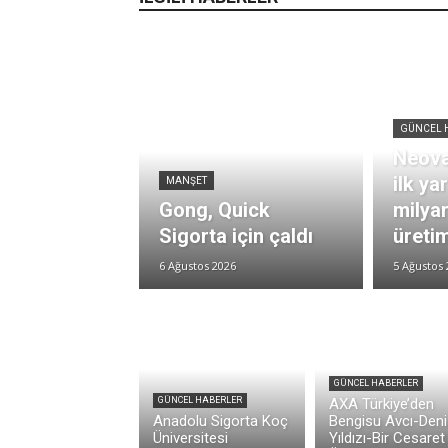
GÜNCEL 
Neova
ilk ya
MANŞET
Gong, Quick
milya
Sigorta için çaldı
üretim
6 Ağustos 2026
5 Ağustos 
GÜNCEL HABERLER
GÜNCEL HABERLER
AXA Türkiye’den
Anadolu Sigorta Koç
Bengisu Avcı-Deni
Üniversitesi
Yıldızı-Bir Cesaret