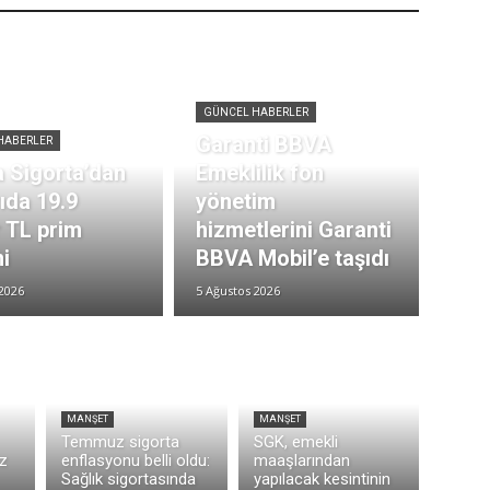
GÜNCEL HABERLER
Garanti BBVA
HABERLER
 Sigorta’dan
Emeklilik fon
rıda 19.9
yönetim
r TL prim
hizmetlerini Garanti
i
BBVA Mobil’e taşıdı
2026
5 Ağustos 2026
MANŞET
MANŞET
Temmuz sigorta
SGK, emekli
z
enflasyonu belli oldu:
maaşlarından
Sağlık sigortasında
yapılacak kesintinin