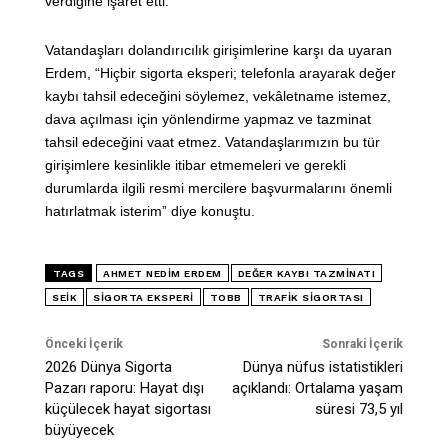
verdiğine işaret etti.
Vatandaşları dolandırıcılık girişimlerine karşı da uyaran
Erdem, “Hiçbir sigorta eksperi; telefonla arayarak değer
kaybı tahsil edeceğini söylemez, vekâletname istemez,
dava açılması için yönlendirme yapmaz ve tazminat
tahsil edeceğini vaat etmez. Vatandaşlarımızın bu tür
girişimlere kesinlikle itibar etmemeleri ve gerekli
durumlarda ilgili resmi mercilere başvurmalarını önemli
hatırlatmak isterim” diye konuştu.
TAGS
AHMET NEDIM ERDEM
DEĞER KAYBI TAZMINATI
SEİK
SIGORTA EKSPERI
TOBB
TRAFIK SIGORTASI
Önceki İçerik
Sonraki İçerik
2026 Dünya Sigorta
Dünya nüfus istatistikleri
Pazarı raporu: Hayat dışı
açıklandı: Ortalama yaşam
küçülecek hayat sigortası
süresi 73,5 yıl
büyüyecek