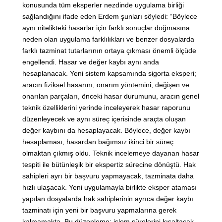
konusunda tüm eksperler nezdinde uygulama birliği
sağlandığını ifade eden Erdem şunları söyledi: “Böylece
aynı nitelikteki hasarlar için farklı sonuçlar doğmasına
neden olan uygulama farklılıkları ve benzer dosyalarda
farklı tazminat tutarlarının ortaya çıkması önemli ölçüde
engellendi. Hasar ve değer kaybı aynı anda
hesaplanacak. Yeni sistem kapsamında sigorta eksperi;
aracın fiziksel hasarını, onarım yöntemini, değişen ve
onarılan parçaları, önceki hasar durumunu, aracın genel
teknik özelliklerini yerinde inceleyerek hasar raporunu
düzenleyecek ve aynı süreç içerisinde araçta oluşan
değer kaybını da hesaplayacak. Böylece, değer kaybı
hesaplaması, hasardan bağımsız ikinci bir süreç
olmaktan çıkmış oldu. Teknik incelemeye dayanan hasar
tespiti ile bütünleşik bir ekspertiz sürecine dönüştü. Hak
sahipleri ayrı bir başvuru yapmayacak, tazminata daha
hızlı ulaşacak. Yeni uygulamayla birlikte eksper ataması
yapılan dosyalarda hak sahiplerinin ayrıca değer kaybı
tazminatı için yeni bir başvuru yapmalarına gerek
kalmamakta. Bu düzenleme; işlem sürelerini kısaltacak,