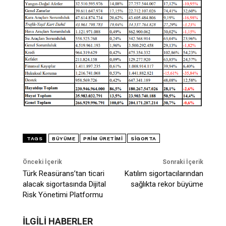
TAGS
BÜYÜME
PRIM ÜRETIMI
SIGORTA
Önceki İçerik
Sonraki İçerik
Türk Reasürans’tan ticari
Katılım sigortacılarından
alacak sigortasında Dijital
sağlıkta rekor büyüme
Risk Yönetimi Platformu
İLGİLİ HABERLER