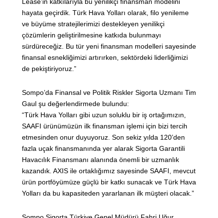
Lease’in katkılarıyla bu yenilikçi finansman modelini
hayata geçirdik. Türk Hava Yolları olarak, filo yenileme
ve büyüme stratejilerimizi destekleyen yenilikçi
çözümlerin geliştirilmesine katkıda bulunmayı
sürdüreceğiz. Bu tür yeni finansman modelleri sayesinde
finansal esnekliğimizi artırırken, sektördeki liderliğimizi
de pekiştiriyoruz.”
Sompo’da Finansal ve Politik Riskler Sigorta Uzmanı Tim
Gaul şu değerlendirmede bulundu:
“Türk Hava Yolları gibi uzun soluklu bir iş ortağımızın,
SAAFI ürünümüzün ilk finansman işlemi için bizi tercih
etmesinden onur duyuyoruz. Son sekiz yılda 120’den
fazla uçak finansmanında yer alarak Sigorta Garantili
Havacılık Finansmanı alanında önemli bir uzmanlık
kazandık. AXIS ile ortaklığımız sayesinde SAAFI, mevcut
ürün portföyümüze güçlü bir katkı sunacak ve Türk Hava
Yolları da bu kapasiteden yararlanan ilk müşteri olacak.”
Sompo Sigorta Türkiye Genel Müdürü Fahri Uğur,