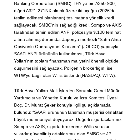
Banking Corporation (SMBC) THY’ye biri A350-900,
diğeri A321-271NX olmak üzere iki uçağın (2026’da
teslim edilmesi planlanan) teslimatına yönelik kredi
sağlayacak. SMBC’nin sağladığı kredi, Sompo ve AXIS
tarafından temin edilen ANPI poliçesiyle %100 teminat
altına alınmış durumda. Japonya merkezli “Satın Alma
Opsiyonlu Operasyonel Kiralama” (JOLCO) yapısıyla
SAAFI ANPI ürününün kullanılması, Türk Hava
Yolları’nın toplam finansman maliyetini önemli ölçüde
düşürmesini sağlayacak. Poliçenin brokerlığını ise
WTW’ye bağlı olan Willis üstlendi (NASDAQ: WTW).
Türk Hava Yolları Mali İşlerden Sorumlu Genel Müdür
Yardımcısı ve Yönetim Kurulu ve İcra Komitesi Üyesi
Doç. Dr. Murat Şeker konuyla ilgili şu açıklamada
bulundu: “SAAFI ürününün lansman müşterisi olmaktan
büyük memnuniyet duyuyoruz. Değerli sigortacılarımız
Sompo ve AXIS, sigorta brokerimiz Willis ve uzun
yıllardır güvenilir iş ortaklarımız olan SMBC ve JP