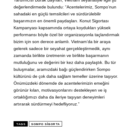
Yardımcısı Burak Bayhan, Vietnam seyahatiyle ilgili şu
değerlendirmede bulundu: “Acentelerimiz, Sompo’nun
sahadaki en güçlü temsilcileri ve sürdürülebilir
başarımızın en önemli paydaşları. Konut Sigortası
Kampanyası kapsamında ortaya koydukları yüksek
performansı böyle özel bir organizasyonla taçlandırmak
bizim için son derece anlamlı. Vietnam’da bir araya
gelerek sadece bir seyahat gerçekleştirmedik, aynı
zamanda birlikte üretmenin ve birlikte başarmanın
mutluluğunu ve değerini bir kez daha paylaştık. Bu tür
buluşmalar, aramızdaki bağı güçlendirirken Sompo
kültürünü de çok daha sağlam temeller üzerine taşıyor.
Önümüzdeki dönemde de acentelerimizin emeğini
görünür kılan, motivasyonlarını destekleyen ve iş
ortaklığımızı daha da ileriye taşıyan deneyimleri
artırarak sürdürmeyi hedefliyoruz.”
TAGS
SOMPO SIGORTA