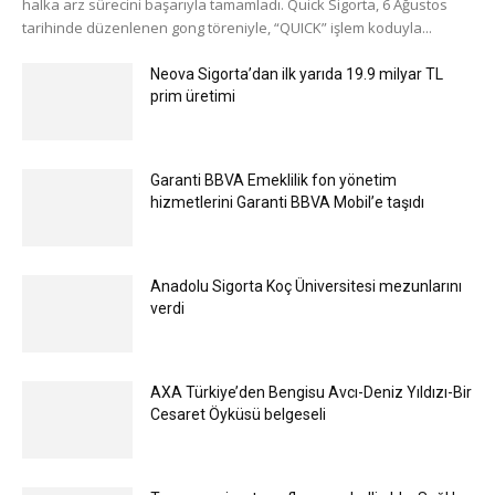
halka arz sürecini başarıyla tamamladı. Quick Sigorta, 6 Ağustos
tarihinde düzenlenen gong töreniyle, “QUICK” işlem koduyla...
Neova Sigorta’dan ilk yarıda 19.9 milyar TL
prim üretimi
Garanti BBVA Emeklilik fon yönetim
hizmetlerini Garanti BBVA Mobil’e taşıdı
Anadolu Sigorta Koç Üniversitesi mezunlarını
verdi
AXA Türkiye’den Bengisu Avcı-Deniz Yıldızı-Bir
Cesaret Öyküsü belgeseli