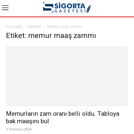
Ana Sayfa
Etiketler
Memur maaş zammı
Etiket: memur maaş zammı
Memurların zam oranı belli oldu. Tabloya
bak maaşını bul
3 Temmuz 2024