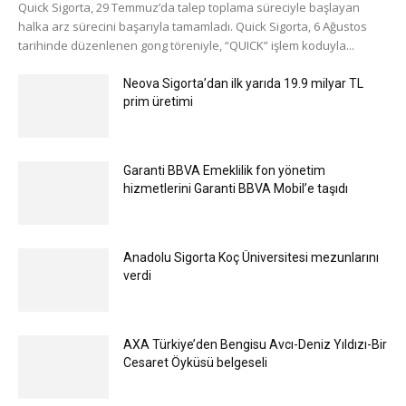
Quick Sigorta, 29 Temmuz’da talep toplama süreciyle başlayan
halka arz sürecini başarıyla tamamladı. Quick Sigorta, 6 Ağustos
tarihinde düzenlenen gong töreniyle, “QUICK” işlem koduyla...
Neova Sigorta’dan ilk yarıda 19.9 milyar TL
prim üretimi
Garanti BBVA Emeklilik fon yönetim
hizmetlerini Garanti BBVA Mobil’e taşıdı
Anadolu Sigorta Koç Üniversitesi mezunlarını
verdi
AXA Türkiye’den Bengisu Avcı-Deniz Yıldızı-Bir
Cesaret Öyküsü belgeseli