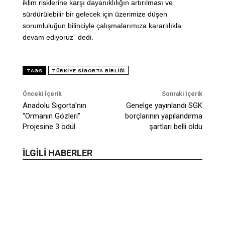
iklim risklerine karşı dayanıklılığın artırılması ve
sürdürülebilir bir gelecek için üzerimize düşen
sorumluluğun bilinciyle çalışmalarımıza kararlılıkla
devam ediyoruz” dedi.
TAGS
TÜRKIYE SIGORTA BIRLIĞI
Önceki İçerik
Sonraki İçerik
Anadolu Sigorta’nın
Genelge yayınlandı SGK
“Ormanın Gözleri”
borçlarının yapılandırma
Projesine 3 ödül
şartları belli oldu
İLGİLİ HABERLER