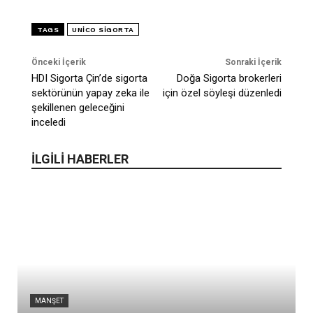
TAGS
UNICO SIGORTA
Önceki İçerik
Sonraki İçerik
HDI Sigorta Çin’de sigorta
Doğa Sigorta brokerleri
sektörünün yapay zeka ile
için özel söyleşi düzenledi
şekillenen geleceğini
inceledi
İLGİLİ HABERLER
MANŞET