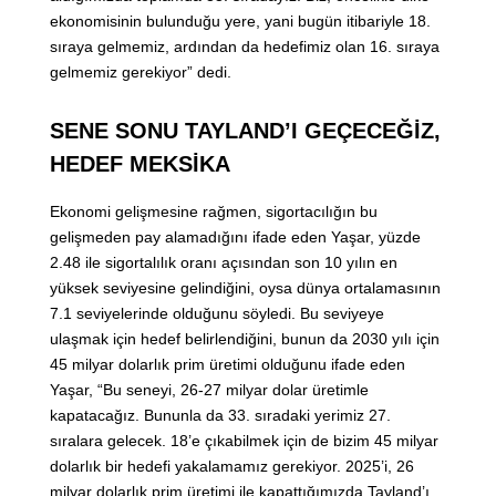
ekonomisinin bulunduğu yere, yani bugün itibariyle 18.
sıraya gelmemiz, ardından da hedefimiz olan 16. sıraya
gelmemiz gerekiyor” dedi.
SENE SONU TAYLAND’I GEÇECEĞİZ,
HEDEF MEKSİKA
Ekonomi gelişmesine rağmen, sigortacılığın bu
gelişmeden pay alamadığını ifade eden Yaşar, yüzde
2.48 ile sigortalılık oranı açısından son 10 yılın en
yüksek seviyesine gelindiğini, oysa dünya ortalamasının
7.1 seviyelerinde olduğunu söyledi. Bu seviyeye
ulaşmak için hedef belirlendiğini, bunun da 2030 yılı için
45 milyar dolarlık prim üretimi olduğunu ifade eden
Yaşar, “Bu seneyi, 26-27 milyar dolar üretimle
kapatacağız. Bununla da 33. sıradaki yerimiz 27.
sıralara gelecek. 18’e çıkabilmek için de bizim 45 milyar
dolarlık bir hedefi yakalamamız gerekiyor. 2025’i, 26
milyar dolarlık prim üretimi ile kapattığımızda Tayland’ı