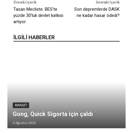
Önceki İçerik
Sonraki İçerik
Tasarı Mecliste. BES’te
Son depremlerde DASK
yüzde 30’luk devlet katkısı
ne kadar hasar ödedi?
artıyor
İLGİLİ HABERLER
MANŞET
Gong, Quick Sigorta için çaldı
6 Ağustos 2026