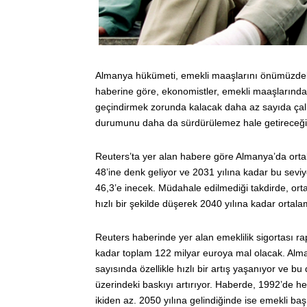
Almanya hükümeti, emekli maaşlarını önümüzdeki 1
haberine göre, ekonomistler, emekli maaşlarındak
geçindirmek zorunda kalacak daha az sayıda çalış
durumunu daha da sürdürülemez hale getireceğin
Reuters’ta yer alan habere göre Almanya’da orta
48’ine denk geliyor ve 2031 yılına kadar bu sev
46,3’e inecek. Müdahale edilmediği takdirde, or
hızlı bir şekilde düşerek 2040 yılına kadar ortal
Reuters haberinde yer alan emeklilik sigortası ra
kadar toplam 122 milyar euroya mal olacak. Alma
sayısında özellikle hızlı bir artış yaşanıyor ve 
üzerindeki baskıyı artırıyor. Haberde, 1992’de he
ikiden az. 2050 yılına gelindiğinde ise emekli ba