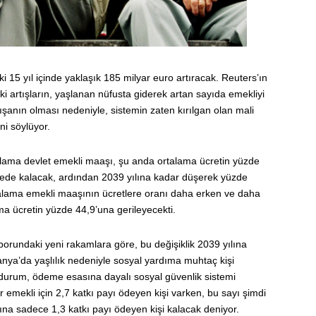
5 yıl içinde yaklaşık 185 milyar euro artıracak. Reuters’ın
i artışların, yaşlanan nüfusta giderek artan sayıda emekliyi
anın olması nedeniyle, sistemin zaten kırılgan olan mali
i söylüyor.
lama devlet emekli maaşı, şu anda ortalama ücretin yüzde
iyede kalacak, ardından 2039 yılına kadar düşerek yüzde
talama emekli maaşının ücretlere oranı daha erken ve daha
ama ücretin yüzde 44,9’una gerileyecekti.
porundaki yeni rakamlara göre, bu değişiklik 2039 yılına
nya’da yaşlılık nedeniyle sosyal yardıma muhtaç kişi
bu durum, ödeme esasına dayalı sosyal güvenlik sistemi
r emekli için 2,7 katkı payı ödeyen kişi varken, bu sayı şimdi
şına sadece 1,3 katkı payı ödeyen kişi kalacak deniyor.