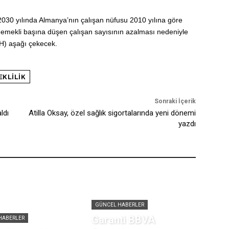
 2030 yılında Almanya’nın çalışan nüfusu 2010 yılına göre
emekli başına düşen çalışan sayısının azalması nedeniyle
YİH) aşağı çekecek.
EKLILIK
Sonraki İçerik
ldı
Atilla Oksay, özel sağlık sigortalarında yeni dönemi
yazdı
GÜNCEL HABERLER
Garanti BBVA
HABERLER