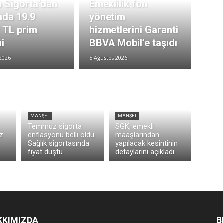
 Sigorta’dan
Emeklilik fon
rıda 19.9
yönetim
r TL prim
hizmetlerini Garanti
i
BBVA Mobil’e taşıdı
2026
5 Ağustos 2026
MANŞET
MANŞET
Temmuz sigorta
SGK, emekli
z
enflasyonu belli oldu:
maaşlarından
Sağlık sigortasında
yapılacak kesintinin
fiyat düştü
detaylarını açıkladı
KKIMIZDA
B