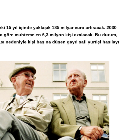
 15 yıl içinde yaklaşık 185 milyar euro artıracak. 2030
na göre muhtemelen 6,3 milyon kişi azalacak. Bu durum,
ı nedeniyle kişi başına düşen gayri safi yurtiçi hasılayı