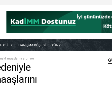
EKLİLİK
DANIŞMA KÖŞESİ
KÜNYE
kli maaşlarını artırıyor
G
deniyle
aaşlarını