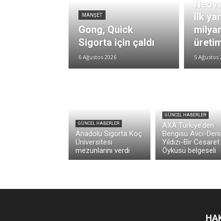
Neova
ilk ya
MANŞET
Gong, Quick
milya
Sigorta için çaldı
üretim
6 Ağustos 2026
5 Ağustos 
GÜNCEL HABERLER
GÜNCEL HABERLER
AXA Türkiye’den
Anadolu Sigorta Koç
Bengisu Avcı-Deni
Üniversitesi
Yıldızı-Bir Cesaret
mezunlarını verdi
Öyküsü belgeseli
HA