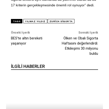
17 kriterin gerçekleşmesinde önemli rol oynuyor” dedi.
TAGS
YILMAZ YILDIZ
ZURICH SIGORTA
Önceki İçerik
Sonraki İçerik
BES’te altın bereketi
Ölken ve Obalı Sigorta
yaşanıyor
Haftasını değerlendirdi:
Etkileşimi 30 milyonu
buldu
İLGİLİ HABERLER