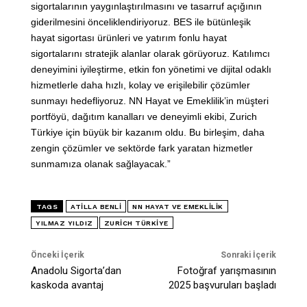
sigortalarının yaygınlaştırılmasını ve tasarruf açığının
giderilmesini önceliklendiriyoruz. BES ile bütünleşik
hayat sigortası ürünleri ve yatırım fonlu hayat
sigortalarını stratejik alanlar olarak görüyoruz. Katılımcı
deneyimini iyileştirme, etkin fon yönetimi ve dijital odaklı
hizmetlerle daha hızlı, kolay ve erişilebilir çözümler
sunmayı hedefliyoruz. NN Hayat ve Emeklilik’in müşteri
portföyü, dağıtım kanalları ve deneyimli ekibi, Zurich
Türkiye için büyük bir kazanım oldu. Bu birleşim, daha
zengin çözümler ve sektörde fark yaratan hizmetler
sunmamıza olanak sağlayacak.”
TAGS
ATILLA BENLI
NN HAYAT VE EMEKLILIK
YILMAZ YILDIZ
ZURICH TÜRKIYE
Önceki İçerik
Sonraki İçerik
Anadolu Sigorta’dan
Fotoğraf yarışmasının
kaskoda avantaj
2025 başvuruları başladı