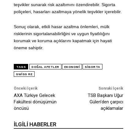
teşvikler sunarak risk azaltımını özendirebilir. Sigorta
poliçeleri, hasarları azaltmaya yönelik teşvikler içerebilir.
Sonuç olarak, etkili hasar azaltma önlemleri, mülk
risklerinin sigortalanabilirliğini ve uygun fiyatlılığını
korumak ve koruma açıklarını kapatmak için hayati
öneme sahiptir.
TAGS
DOĞAL AFETLER
EKONOMI
SIGORTA
SWISS RE
Önceki İçerik
Sonraki İçerik
AXA Türkiye Gelecek
TSB Başkanı Uğur
Fakültesi dönüşümün
Gülen’den çarpıcı
öncüsü
açıklamalar
İLGİLİ HABERLER