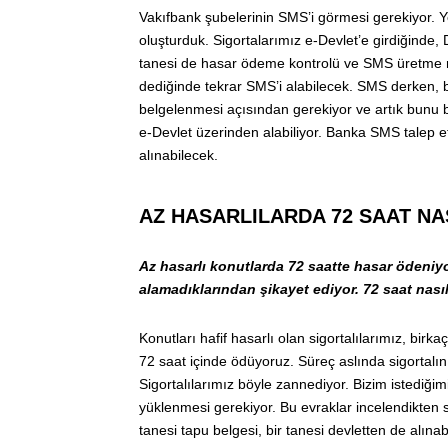
Vakıfbank şubelerinin SMS’i görmesi gerekiyor. Y
oluşturduk. Sigortalarımız e-Devlet’e girdiğinde
tanesi de hasar ödeme kontrolü ve SMS üretme 
dediğinde tekrar SMS’i alabilecek. SMS derken, b
belgelenmesi açısından gerekiyor ve artık bunu bi
e-Devlet üzerinden alabiliyor. Banka SMS talep 
alınabilecek.
AZ HASARLILARDA 72 SAAT NA
Az hasarlı konutlarda 72 saatte hasar ödeniyo
alamadıklarından şikayet ediyor. 72 saat nasıl
Konutları hafif hasarlı olan sigortalılarımız, bir
72 saat içinde ödüyoruz. Süreç aslında sigortalı
Sigortalılarımız böyle zannediyor. Bizim istediği
yüklenmesi gerekiyor. Bu evraklar incelendikten 
tanesi tapu belgesi, bir tanesi devletten de alına