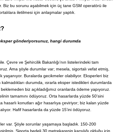
yor. Biz bu sorunu aşabilmek için üç tane GSM operatörü ile
rtalılara iletilmesi için anlaşmalar yaptık.
R?
 eksper gönderiyorsunuz, hangi durumda
e. Çevre ve Şehircilik Bakanlığı’nın listelerindeki tam
üyoruz. Ama şöyle durumlar var; mesela, sigortalı vefat etmiş,
uk yaşanıyor. Buralarda gecikmeler olabiliyor. Eksperleri biz
kalmadıkları durumda, ısrarla eksper istedikleri durumlarda
le beklemeden biz açıkladığımız oranlarda ödeme yapıyoruz.
delinin tamamını ödüyoruz. Orta hasarlarda yüzde 50’sini
a hasarlı konutları ağır hasarlıya çeviriyor; biz kalan yüzde
 alıyor. Hafif hasarlarda da yüzde 15’ini ödüyoruz.
çeler var. Şöyle sorunlar yaşamaya başladık. 150-200
irilmiş. Sigorta bedeli 30 metrekarenin karşılığı olduğu için