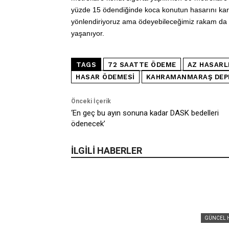
yüzde 15 ödendiğinde koca konutun hasarını kar
yönlendiriyoruz ama ödeyebileceğimiz rakam da e
yaşanıyor.
TAGS
72 SAATTE ÖDEME
AZ HASARL
HASAR ÖDEMESI
KAHRAMANMARAŞ DEP
Önceki İçerik
‘En geç bu ayın sonuna kadar DASK bedelleri
ödenecek’
İLGİLİ HABERLER
GÜNCEL 