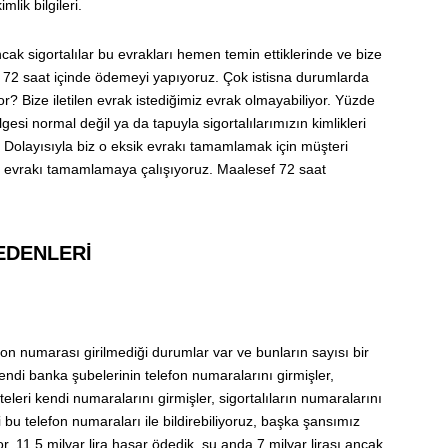
mlik bilgileri.
cak sigortalılar bu evrakları hemen temin ettiklerinde ve bize
 72 saat içinde ödemeyi yapıyoruz. Çok istisna durumlarda
? Bize iletilen evrak istediğimiz evrak olmayabiliyor. Yüzde
esi normal değil ya da tapuyla sigortalılarımızın kimlikleri
a. Dolayısıyla biz o eksik evrakı tamamlamak için müşteri
 bu evrakı tamamlamaya çalışıyoruz. Maalesef 72 saat
EDENLERİ
on numarası girilmediği durumlar var ve bunların sayısı bir
 kendi banka şubelerinin telefon numaralarını girmişler,
teleri kendi numaralarını girmişler, sigortalıların numaralarını
bu telefon numaraları ile bildirebiliyoruz, başka şansımız
 11.5 milyar lira hasar ödedik, şu anda 7 milyar lirası ancak