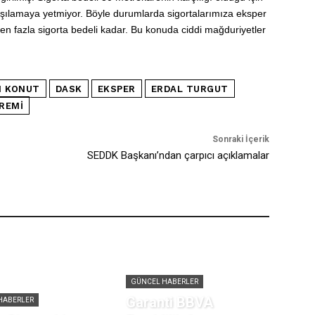
şılamaya yetmiyor. Böyle durumlarda sigortalarımıza eksper
n fazla sigorta bedeli kadar. Bu konuda ciddi mağduriyetler
I KONUT
DASK
EKSPER
ERDAL TURGUT
REMI
Sonraki İçerik
SEDDK Başkanı’ndan çarpıcı açıklamalar
GÜNCEL HABERLER
Garanti BBVA
HABERLER