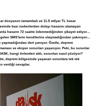
r dosyasını tamamladı ve 11.5 milyar TL hasar
esinde bazı nedenlerden dolayı hasarını alamayan
utlarda hasarın 72 saatte ödenmediğinden şikayet ediyor…
k gelen SMS’lerin kendilerine ulaşmadığından yakınıyor…
me yapmadığından dert yanıyor. Özetle, deprem
şmaması ve eksper sorunları yaşanıyor. Peki, bu sorunlar
ASK, hangi önlemleri aldı, sorunları nasıl çözüyor?
e, deprem bölgesinde yaşanan sorunlara tek tek
un verdiği cevaplar.