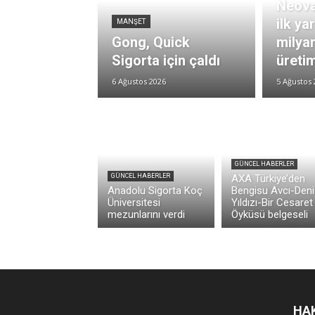
Neova
ilk ya
MANŞET
Gong, Quick
milya
Sigorta için çaldı
üretim
6 Ağustos 2026
5 Ağustos 
GÜNCEL HABERLER
GÜNCEL HABERLER
AXA Türkiye’den
Anadolu Sigorta Koç
Bengisu Avcı-Deni
Üniversitesi
Yıldızı-Bir Cesaret
mezunlarını verdi
Öyküsü belgeseli
HA