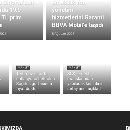
 Sigorta’dan
Emeklilik fon
rıda 19.9
yönetim
r TL prim
hizmetlerini Garanti
i
BBVA Mobil’e taşıdı
2026
5 Ağustos 2026
MANŞET
MANŞET
Temmuz sigorta
SGK, emekli
z
enflasyonu belli oldu:
maaşlarından
Sağlık sigortasında
yapılacak kesintinin
fiyat düştü
detaylarını açıkladı
KKIMIZDA
B