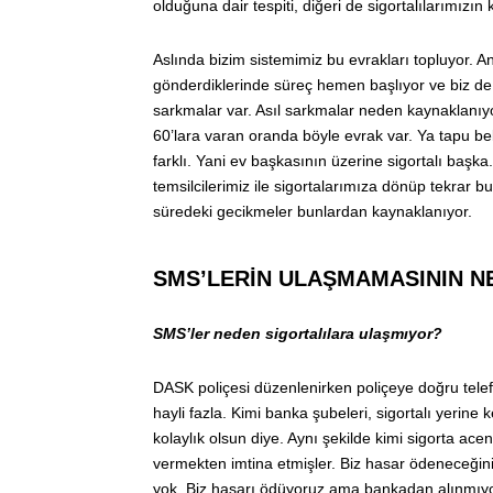
olduğuna dair tespiti, diğeri de sigortalılarımızın ki
Aslında bizim sistemimiz bu evrakları topluyor. An
gönderdiklerinde süreç hemen başlıyor ve biz de
sarkmalar var. Asıl sarkmalar neden kaynaklanıyor
60’lara varan oranda böyle evrak var. Ya tapu belg
farklı. Yani ev başkasının üzerine sigortalı başk
temsilcilerimiz ile sigortalarımıza dönüp tekrar
süredeki gecikmeler bunlardan kaynaklanıyor.
SMS’LERİN ULAŞMAMASININ N
SMS’ler neden sigortalılara ulaşmıyor?
DASK poliçesi düzenlenirken poliçeye doğru telef
hayli fazla. Kimi banka şubeleri, sigortalı yerine
kolaylık olsun diye. Aynı şekilde kimi sigorta acen
vermekten imtina etmişler. Biz hasar ödeneceğini 
yok. Biz hasarı ödüyoruz ama bankadan alınmıyor.