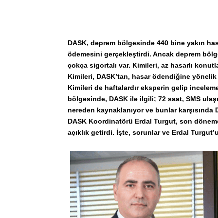
DASK, deprem bölgesinde 440 bine yakın hasa
ödemesini gerçekleştirdi. Ancak deprem bölg
çokça sigortalı var. Kimileri, az hasarlı kon
Kimileri, DASK’tan, hasar ödendiğine yöneli
Kimileri de haftalardır eksperin gelip incele
bölgesinde, DASK ile ilgili; 72 saat, SMS ula
nereden kaynaklanıyor ve bunlar karşısında D
DASK Koordinatörü Erdal Turgut, son dönemd
açıklık getirdi. İşte, sorunlar ve Erdal Turgut’