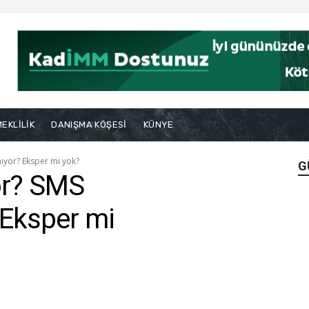
EKLİLİK
DANIŞMA KÖŞESİ
KÜNYE
mıyor? Eksper mi yok?
G
yor? SMS
 Eksper mi