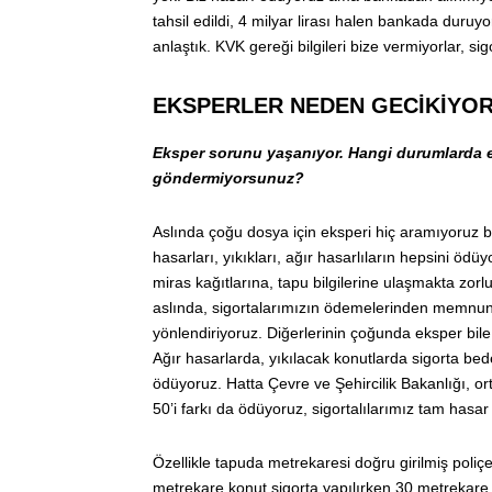
tahsil edildi, 4 milyar lirası halen bankada duru
anlaştık. KVK gereği bilgileri bize vermiyorlar, sigo
EKSPERLER NEDEN GECİKİYO
Eksper sorunu yaşanıyor. Hangi durumlarda
göndermiyorsunuz?
Aslında çoğu dosya için eksperi hiç aramıyoruz bil
hasarları, yıkıkları, ağır hasarlıların hepsini öd
miras kağıtlarına, tapu bilgilerine ulaşmakta zorl
aslında, sigortalarımızın ödemelerinden memnun 
yönlendiriyoruz. Diğerlerinin çoğunda eksper bi
Ağır hasarlarda, yıkılacak konutlarda sigorta be
ödüyoruz. Hatta Çevre ve Şehircilik Bakanlığı, ort
50’i farkı da ödüyoruz, sigortalılarımız tam hasar
Özellikle tapuda metrekaresi doğru girilmiş poli
metrekare konut sigorta yapılırken 30 metrekare g