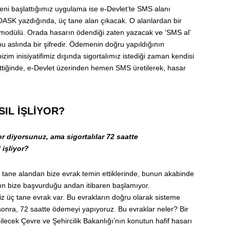
eni başlattığımız uygulama ise e-Devlet’te SMS alanı
, DASK yazdığında, üç tane alan çıkacak. O alanlardan bir
modülü. Orada hasarın ödendiği zaten yazacak ve ‘SMS al’
u aslında bir şifredir. Ödemenin doğru yapıldığının
zim inisiyatifimiz dışında sigortalımız istediği zaman kendisi
ettiğinde, e-Devlet üzerinden hemen SMS üretilerek, hasar
SIL İŞLİYOR?
r diyorsunuz, ama sigortalılar 72 saatte
 işliyor?
kaç tane alandan bize evrak temin ettiklerinde, bunun akabinde
nın bize başvurduğu andan itibaren başlamıyor.
miz üç tane evrak var. Bu evrakların doğru olarak sisteme
sonra, 72 saatte ödemeyi yapıyoruz. Bu evraklar neler? Bir
bilecek Çevre ve Şehircilik Bakanlığı’nın konutun hafif hasarı