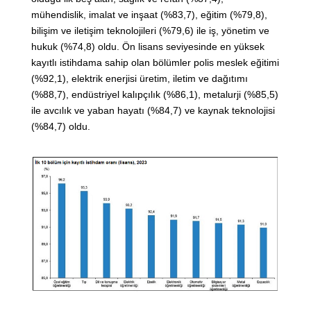
mühendislik, imalat ve inşaat (%83,7), eğitim (%79,8),
bilişim ve iletişim teknolojileri (%79,6) ile iş, yönetim ve
hukuk (%74,8) oldu. Ön lisans seviyesinde en yüksek
kayıtlı istihdama sahip olan bölümler polis meslek eğitimi
(%92,1), elektrik enerjisi üretim, iletim ve dağıtımı
(%88,7), endüstriyel kalıpçılık (%86,1), metalurji (%85,5)
ile avcılık ve yaban hayatı (%84,7) ve kaynak teknolojisi
(%84,7) oldu.