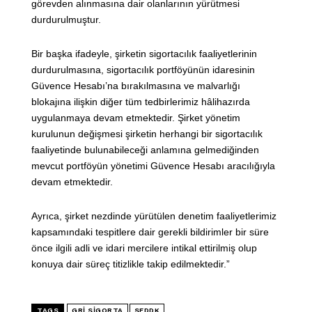
görevden alınmasına dair olanlarının yürütmesi
durdurulmuştur.
Bir başka ifadeyle, şirketin sigortacılık faaliyetlerinin
durdurulmasına, sigortacılık portföyünün idaresinin
Güvence Hesabı’na bırakılmasına ve malvarlığı
blokajına ilişkin diğer tüm tedbirlerimiz hâlihazırda
uygulanmaya devam etmektedir. Şirket yönetim
kurulunun değişmesi şirketin herhangi bir sigortacılık
faaliyetinde bulunabileceği anlamına gelmediğinden
mevcut portföyün yönetimi Güvence Hesabı aracılığıyla
devam etmektedir.
Ayrıca, şirket nezdinde yürütülen denetim faaliyetlerimiz
kapsamındaki tespitlere dair gerekli bildirimler bir süre
önce ilgili adli ve idari mercilere intikal ettirilmiş olup
konuya dair süreç titizlikle takip edilmektedir.”
TAGS
GRI SIGORTA
SEDDK