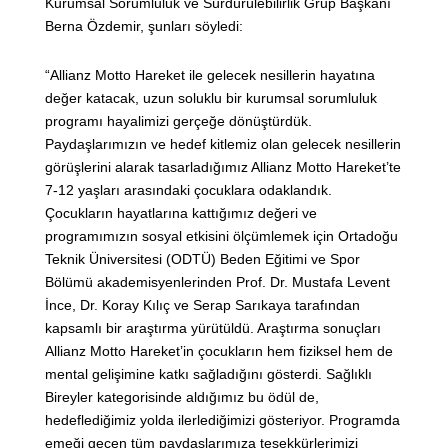
Kurumsal Sorumluluk ve Sürdürülebilirlik Grup Başkanı
Berna Özdemir, şunları söyledi:
“Allianz Motto Hareket ile gelecek nesillerin hayatına
değer katacak, uzun soluklu bir kurumsal sorumluluk
programı hayalimizi gerçeğe dönüştürdük.
Paydaşlarımızın ve hedef kitlemiz olan gelecek nesillerin
görüşlerini alarak tasarladığımız Allianz Motto Hareket’te
7-12 yaşları arasındaki çocuklara odaklandık.
Çocukların hayatlarına kattığımız değeri ve
programımızın sosyal etkisini ölçümlemek için Ortadoğu
Teknik Üniversitesi (ODTÜ) Beden Eğitimi ve Spor
Bölümü akademisyenlerinden Prof. Dr. Mustafa Levent
İnce, Dr. Koray Kılıç ve Serap Sarıkaya tarafından
kapsamlı bir araştırma yürütüldü. Araştırma sonuçları
Allianz Motto Hareket’in çocukların hem fiziksel hem de
mental gelişimine katkı sağladığını gösterdi. Sağlıklı
Bireyler kategorisinde aldığımız bu ödül de,
hedeflediğimiz yolda ilerlediğimizi gösteriyor. Programda
emeği geçen tüm paydaşlarımıza teşekkürlerimizi