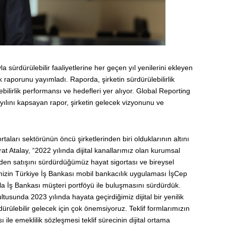
sürdürülebilir faaliyetlerine her geçen yıl yenilerini ekleyen
ik raporunu yayımladı. Raporda, şirketin sürdürülebilirlik
lebilirlik performansı ve hedefleri yer alıyor. Global Reporting
 yılını kapsayan rapor, şirketin gelecek vizyonunu ve
taları sektörünün öncü şirketlerinden biri olduklarının altını
 Atalay, “2022 yılında dijital kanallarımız olan kurumsal
den satışını sürdürdüğümüz hayat sigortası ve bireysel
rimizin Türkiye İş Bankası mobil bankacılık uygulaması İşCep
a İş Bankası müşteri portföyü ile buluşmasını sürdürdük.
ultusunda 2023 yılında hayata geçirdiğimiz dijital bir yenilik
ürülebilir gelecek için çok önemsiyoruz. Teklif formlarımızın
 ile emeklilik sözleşmesi teklif sürecinin dijital ortama