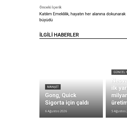
Önceki İçerik
Katılım Emeklilik, hayatın her alanına dokunarak
büyüdü
İLGİLİ HABERLER
GÜNCEL 
Neova
ilk ya
MANŞET
Gong, Quick
milya
Sigorta için çaldı
üretim
6 Ağustos 2026
5 Ağustos 