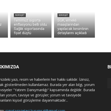
MANŞET
MANŞET
Temmuz sigorta
SGK, emekli
z
enflasyonu belli oldu:
maaşlarından
Sağlık sigortasında
yapılacak kesintinin
fiyat düştü
detaylarını açıkladı
KKIMIZDA
B
izdeki yazı, resim ve haberlerin her hakkı saklıdır. İzinsiz,
ak gösterilmeden kullanılamaz. Burada yer alan bilgi, yorum
avsiyeler "Yatırım Danışmanlığı" kapsamında değildir. Burada
alan yorum, tavsiye ve görüşler; yorum ve tavsiyede
nanların kişisel görüşlerine dayanmaktadır...
şim:
sigortagazetesi.kurumsal@gmail.com