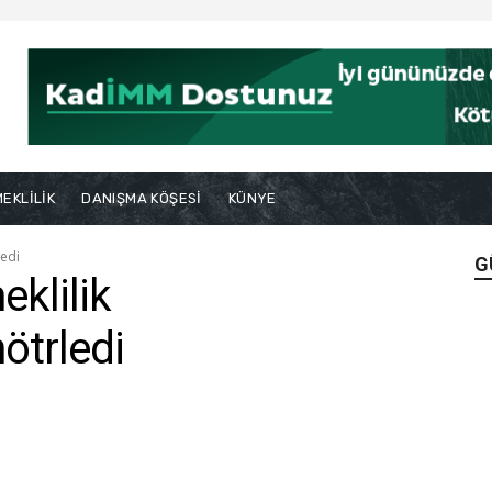
EKLİLİK
DANIŞMA KÖŞESİ
KÜNYE
ledi
G
klilik
ötrledi