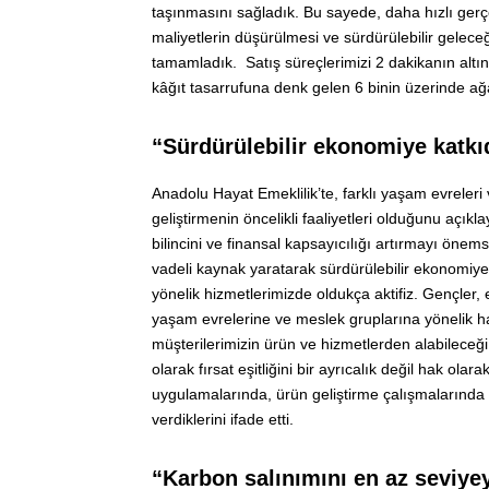
taşınmasını sağladık. Bu sayede, daha hızlı gerçekl
maliyetlerin düşürülmesi ve sürdürülebilir gelece
tamamladık. Satış süreçlerimizi 2 dakikanın altın
kâğıt tasarrufuna denk gelen 6 binin üzerinde ağ
“Sürdürülebilir ekonomiye katkı
Anadolu Hayat Emeklilik’te, farklı yaşam evreleri
geliştirmenin öncelikli faaliyetleri olduğunu açıkl
bilincini ve finansal kapsayıcılığı artırmayı önems
vadeli kaynak yaratarak sürdürülebilir ekonomiy
yönelik hizmetlerimizde oldukça aktifiz. Gençler, ev
yaşam evrelerine ve meslek gruplarına yönelik h
müşterilerimizin ürün ve hizmetlerden alabileceğ
olarak fırsat eşitliğini bir ayrıcalık değil hak olar
uygulamalarında, ürün geliştirme çalışmalarında 
verdiklerini ifade etti.
“Karbon salınımını en az seviyey