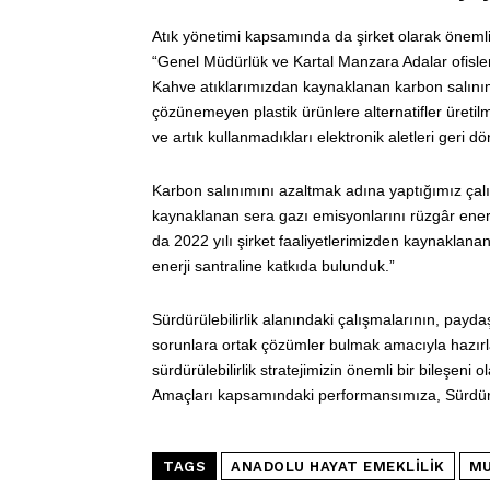
Atık yönetimi kapsamında da şirket olarak önemli ça
“Genel Müdürlük ve Kartal Manzara Adalar ofislerim
Kahve atıklarımızdan kaynaklanan karbon salını
çözünemeyen plastik ürünlere alternatifler üretil
ve artık kullanmadıkları elektronik aletleri geri 
Karbon salınımını azaltmak adına yaptığımız çalış
kaynaklanan sera gazı emisyonlarını rüzgâr enerji
da 2022 yılı şirket faaliyetlerimizden kaynaklana
enerji santraline katkıda bulunduk.”
Sürdürülebilirlik alanındaki çalışmalarının, payda
sorunlara ortak çözümler bulmak amacıyla hazırla
sürdürülebilirlik stratejimizin önemli bir bileşen
Amaçları kapsamındaki performansımıza, Sürdürül
TAGS
ANADOLU HAYAT EMEKLILIK
MU