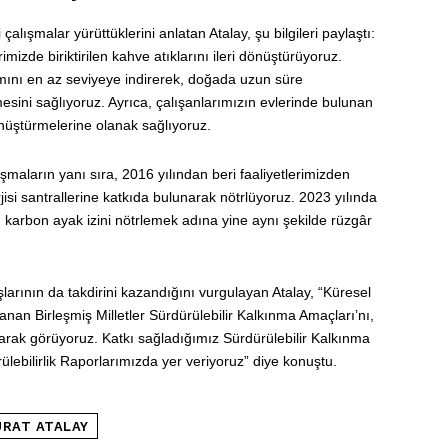
lışmalar yürüttüklerini anlatan Atalay, şu bilgileri paylaştı:
izde biriktirilen kahve atıklarını ileri dönüştürüyoruz.
mını en az seviyeye indirerek, doğada uzun süre
mesini sağlıyoruz. Ayrıca, çalışanlarımızın evlerinde bulunan
dönüştürmelerine olanak sağlıyoruz.
maların yanı sıra, 2016 yılından beri faaliyetlerimizden
si santrallerine katkıda bulunarak nötrlüyoruz. 2023 yılında
n karbon ayak izini nötrlemek adına yine aynı şekilde rüzgâr
şlarının da takdirini kazandığını vurgulayan Atalay, “Küresel
nan Birleşmiş Milletler Sürdürülebilir Kalkınma Amaçları’nı,
i olarak görüyoruz. Katkı sağladığımız Sürdürülebilir Kalkınma
ebilirlik Raporlarımızda yer veriyoruz” diye konuştu.
RAT ATALAY