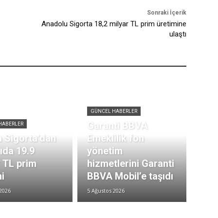
Sonraki İçerik
Anadolu Sigorta 18,2 milyar TL prim üretimine
ulaştı
GÜNCEL HABERLER
Garanti BBVA
HABERLER
 Sigorta’dan
Emeklilik fon
rıda 19.9
yönetim
r TL prim
hizmetlerini Garanti
i
BBVA Mobil’e taşıdı
2026
5 Ağustos 2026