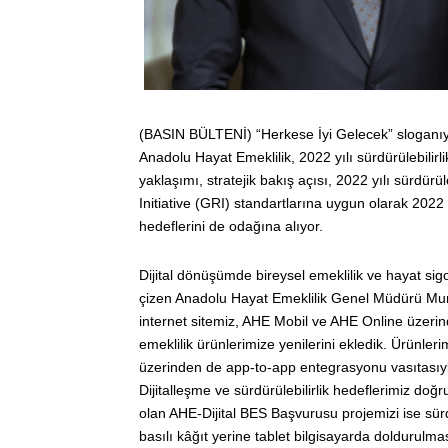
(BASIN BÜLTENİ) “Herkese İyi Gelecek” sloganıyla 
Anadolu Hayat Emeklilik, 2022 yılı sürdürülebilirl
yaklaşımı, stratejik bakış açısı, 2022 yılı sürdürü
Initiative (GRI) standartlarına uygun olarak 2022
hedeflerini de odağına alıyor.
Dijital dönüşümde bireysel emeklilik ve hayat sigor
çizen Anadolu Hayat Emeklilik Genel Müdürü Murat
internet sitemiz, AHE Mobil ve AHE Online üzerin
emeklilik ürünlerimize yenilerini ekledik. Ürünle
üzerinden de app-to-app entegrasyonu vasıtasıyl
Dijitalleşme ve sürdürülebilirlik hedeflerimiz doğr
olan AHE-Dijital BES Başvurusu projemizi ise sürd
basılı kâğıt yerine tablet bilgisayarda doldurulması