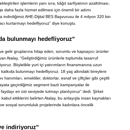
eştirilen işlemlerin yanı sıra, kâğıt sarfiyatının azaltılması,
ğe daha fazla hizmet edilmesi için önemli bir adımı
a indirdiğimiz AHE-Dijital BES Başvurusu ile 4 milyon 320 bin
acı kurtarmayı hedefliyoruz” diye konuştu.
da bulunmayı hedefliyoruz”
 ve gelir gruplarına hitap eden, sorumlu ve kapsayıcı ürünler
ayan Atalay, “Geliştirdiğimiz ürünlerle toplumda tasarruf
iyoruz. Böylelikle yurt içi yatırımların finansmanına uzun
e katkıda bulunmayı hedefliyoruz. 18 yaş altındaki bireylere
 hanımları, emekliler, doktorlar, esnaf ve çiftçiler gibi çeşitli
ayata geçirdiğimiz segment bazlı kampanyalar ile
i faydayı en üst seviyede tutmayı planlıyoruz” dedi. Şirket
ak kabul ettiklerini belirten Atalay, bu anlayışla insan kaynakları
ve sosyal sorumluluk projelerinde kadınlara öncelik
e indiriyoruz”