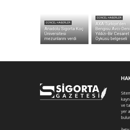
GÜNCEL HABERLER
GÜNCEL HABERLER
AXA Türkiye’den
Anadolu Sigorta Koç
Bengisu Avcı-Deni
Üniversitesi
Yıldızı-Bir Cesaret
mezunlarını verdi
Öyküsü belgeseli
HA
Sitem
kayn
ve t
yer 
bulu
İleti