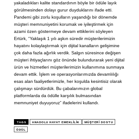
yakaladıkları kalite standardının böyle bir ödüle layık
görülmesinden dolayı gurur duyduklarını ifade etti.
Pandemi gibi zorlu koşulların yaşandığı bir dönemde
müşteri memnuniyetini korumak ve iyileştirmek için
azami özen göstermeye devam ettiklerini söyleyen
Ertürk, “Yaklaşık 1 yılı aşkın süredir müşterilerimizin
hayatını kolaylaştırmak için dijital kanalların gelişimine
çok daha fazla ağırlık verdik. Salgın süresince değişen
müşteri ihtiyaçlarını göz önünde bulundurarak yeni dijital
ürün ve hizmetleri müşterilerimizin kullanımına sunmaya
devam ettik. İşlem ve operasyonlarımızda devamlılığı
esas alan faaliyetlerimizle, her koşulda kesintisiz olarak
çalışmayı sürdürdük. Bu çabalarımızın global
platformlarda da ödülle karşılık bulmasından
memnuniyet duyuyoruz” ifadelerini kullandı.
TAGS
ANADOLU HAYAT EMEKLILIK
MÜŞTERI DOSTU
ÖDÜL