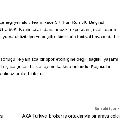
seçeneği yer aldı: Team Race 5K, Fun Run 5K, Belgrad
tra 60K. Katılımcılar; dans, müzik, expo alanı, özel tasarım
yama aktiviteleri ve çeşitli etkinliklerle festival havasında bir
rluğu ile yalnızca bir spor etkinliğine değil; sağlıklı yaşamı
ayla iç içe geçen bir deneyime katkıda bulundu. Koşucular
ulmaz anılar biriktirdi.
Sonraki İçerik
si
AXA Türkiye, broker iş ortaklarıyla bir araya geldi