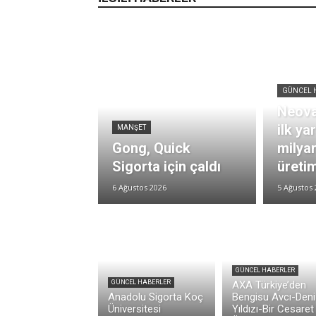
GÜNCEL 
Neova
ilk ya
MANŞET
Gong, Quick
milya
Sigorta için çaldı
üretim
6 Ağustos 2026
5 Ağustos 
GÜNCEL HABERLER
GÜNCEL HABERLER
AXA Türkiye’den
Anadolu Sigorta Koç
Bengisu Avcı-Deni
Üniversitesi
Yıldızı-Bir Cesaret