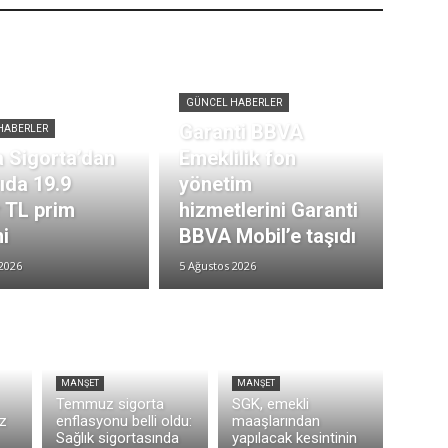
GÜNCEL HABERLER
Garanti BBVA
HABERLER
 Sigorta’dan
Emeklilik fon
rıda 19.9
yönetim
r TL prim
hizmetlerini Garanti
i
BBVA Mobil’e taşıdı
2026
5 Ağustos 2026
MANŞET
MANŞET
Temmuz sigorta
SGK, emekli
z
enflasyonu belli oldu:
maaşlarından
Sağlık sigortasında
yapılacak kesintinin