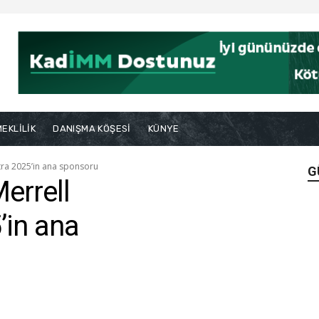
EKLİLİK
DANIŞMA KÖŞESİ
KÜNYE
tra 2025’in ana sponsoru
G
errell
’in ana