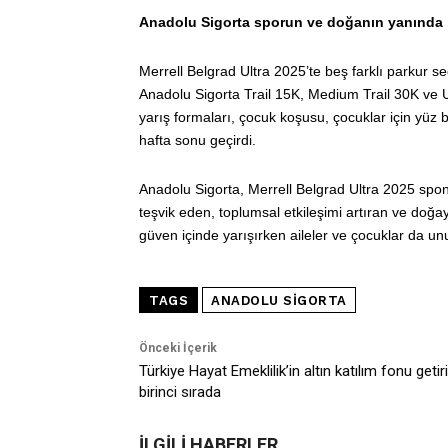
Anadolu Sigorta sporun ve doğanın yanında
Merrell Belgrad Ultra 2025’te beş farklı parkur 
Anadolu Sigorta Trail 15K, Medium Trail 30K ve Ul
yarış formaları, çocuk koşusu, çocuklar için yüz bo
hafta sonu geçirdi.
Anadolu Sigorta, Merrell Belgrad Ultra 2025 sponso
teşvik eden, toplumsal etkileşimi artıran ve doğ
güven içinde yarışırken aileler ve çocuklar da unut
TAGS
ANADOLU SIGORTA
Önceki İçerik
Türkiye Hayat Emeklilik’in altın katılım fonu getiri
birinci sırada
İLGİLİ HABERLER