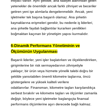
ihtiyacı vardır. Aynı şekilde, ana faaliyet alanından gelen
yetenekler de önemlidir ancak farklı zihniyet ve beceriler
getiren yeni işe alımlarla dengelenmelidir. Ancak, yeni
işletmeler tek başına başarılı olamaz. Ana şirketin
kaynaklarına erişmeleri gerekir, bu nedenle iş liderleri,
ana şirketle faydalı bağlantılar kurarken yenilikleri
boğmaktan kaçınan bir yönetişim yapısı kurmalıdır.
6-Dinamik Performans Yönetiminin ve
Ölçümünün Uygulanması
Başarılı liderler, yeni işler başlatırken ve ölçeklendirirken,
girişimlerine bir risk sermayedarının zihniyetiyle
yaklaşır; bir ürün veya hizmete yönelik talebi doğru bir
şekilde yansıtabilen önemli kilometre taşlarına, öncü
göstergelere ve yüksek kaliteli verilere
odaklanırlar. Finansman, kilometre taşları karşılandıkça
serbest bırakılır ve kilometre taşları ve ölçümler zamanla
değişir, böylece yeni işletmeler başlangıçta finansal
performans ölçümlerine aşırı derecede bağlı kalmaz.