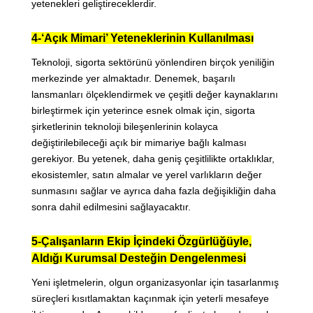
yetenekleri geliştireceklerdir.
4-‘Açık Mimari’ Yeteneklerinin Kullanılması
Teknoloji, sigorta sektörünü yönlendiren birçok yeniliğin
merkezinde yer almaktadır. Denemek, başarılı
lansmanları ölçeklendirmek ve çeşitli değer kaynaklarını
birleştirmek için yeterince esnek olmak için, sigorta
şirketlerinin teknoloji bileşenlerinin kolayca
değiştirilebileceği açık bir mimariye bağlı kalması
gerekiyor. Bu yetenek, daha geniş çeşitlilikte ortaklıklar,
ekosistemler, satın almalar ve yerel varlıkların değer
sunmasını sağlar ve ayrıca daha fazla değişikliğin daha
sonra dahil edilmesini sağlayacaktır.
5-Çalışanların Ekip İçindeki Özgürlüğüyle,
Aldığı Kurumsal Desteğin Dengelenmesi
Yeni işletmelerin, olgun organizasyonlar için tasarlanmış
süreçleri kısıtlamaktan kaçınmak için yeterli mesafeye