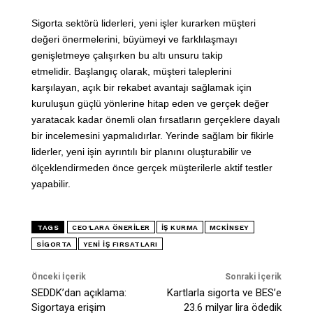
Sigorta sektörü liderleri, yeni işler kurarken müşteri
değeri önermelerini, büyümeyi ve farklılaşmayı
genişletmeye çalışırken bu altı unsuru takip
etmelidir. Başlangıç ​​olarak, müşteri taleplerini
karşılayan, açık bir rekabet avantajı sağlamak için
kuruluşun güçlü yönlerine hitap eden ve gerçek değer
yaratacak kadar önemli olan fırsatların gerçeklere dayalı
bir incelemesini yapmalıdırlar. Yerinde sağlam bir fikirle
liderler, yeni işin ayrıntılı bir planını oluşturabilir ve
ölçeklendirmeden önce gerçek müşterilerle aktif testler
yapabilir.
TAGS
CEO'LARA ÖNERILER
IŞ KURMA
MCKINSEY
SIGORTA
YENI IŞ FIRSATLARI
Önceki İçerik
Sonraki İçerik
SEDDK’dan açıklama:
Kartlarla sigorta ve BES’e
Sigortaya erişim
23.6 milyar lira ödedik