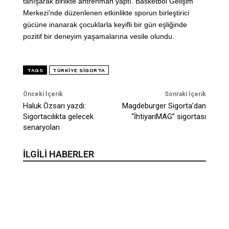
tanışarak birlikte antrenman yaptı. Basketbol Gelişim
Merkezi’nde düzenlenen etkinlikte sporun birleştirici
gücüne inanarak çocuklarla keyifli bir gün eşliğinde
pozitif bir deneyim yaşamalarına vesile olundu.
TAGS
TÜRKIYE SIGORTA
Önceki İçerik
Sonraki İçerik
Haluk Özsarı yazdı:
Magdeburger Sigorta’dan
Sigortacılıkta gelecek
“İhtiyariMAG” sigortası
senaryoları
İLGİLİ HABERLER