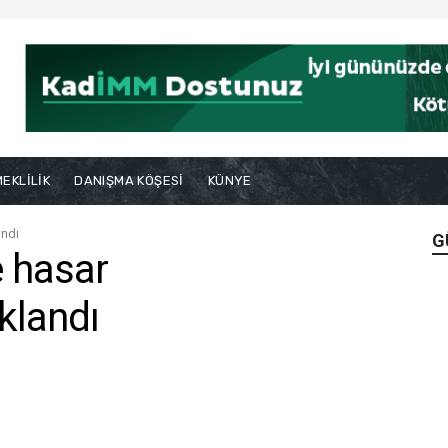
EKLİLİK
DANIŞMA KÖŞESİ
KÜNYE
andı
G
e hasar
ıklandı