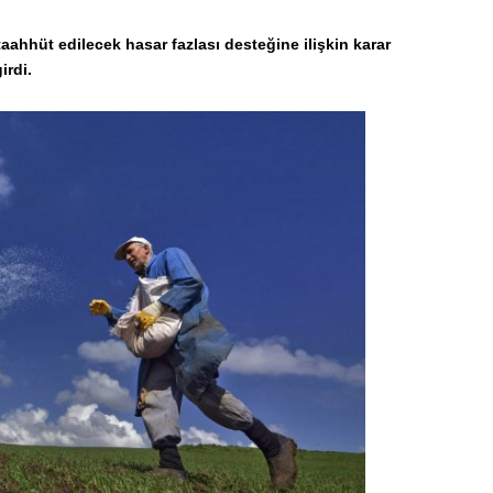
aahhüt edilecek hasar fazlası desteğine ilişkin karar
irdi.