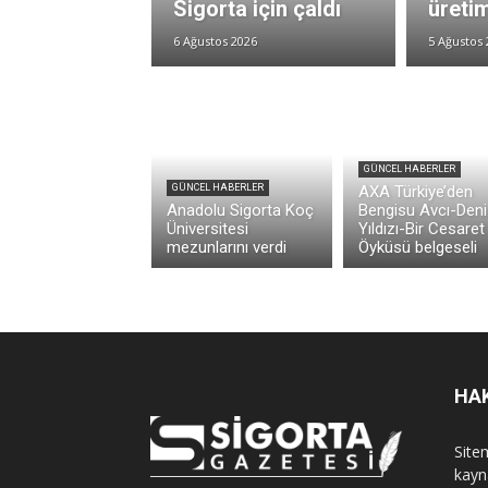
Sigorta için çaldı
üretim
6 Ağustos 2026
5 Ağustos 
GÜNCEL HABERLER
GÜNCEL HABERLER
AXA Türkiye’den
Anadolu Sigorta Koç
Bengisu Avcı-Deni
Üniversitesi
Yıldızı-Bir Cesaret
mezunlarını verdi
Öyküsü belgeseli
HA
Sitem
kayn