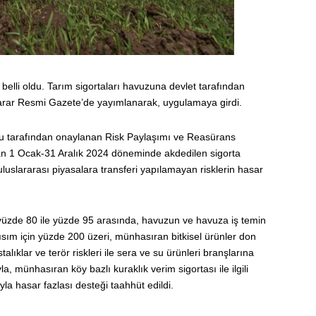
 belli oldu. Tarım sigortaları havuzuna devlet tarafından
 karar Resmi Gazete’de yayımlanarak, uygulamaya girdi.
lu tarafından onaylanan Risk Paylaşımı ve Reasürans
dan 1 Ocak-31 Aralık 2024 döneminde akdedilen sigorta
uslararası piyasalara transferi yapılamayan risklerin hasar
yüzde 80 ile yüzde 95 arasında, havuzun ve havuza iş temin
 kısım için yüzde 200 üzeri, münhasıran bitkisel ürünler don
alıklar ve terör riskleri ile sera ve su ürünleri branşlarına
la, münhasıran köy bazlı kuraklık verim sigortası ile ilgili
la hasar fazlası desteği taahhüt edildi.