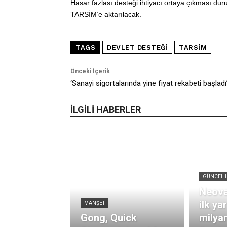
Hasar fazlası desteği ihtiyacı ortaya çıkması d
TARSİM’e aktarılacak.
TAGS
DEVLET DESTEĞI
TARSİM
Önceki İçerik
‘Sanayi sigortalarında yine fiyat rekabeti başladı
İLGİLİ HABERLER
GÜNCEL 
Neova
ilk ya
MANŞET
Gong, Quick
milya