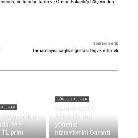
urumunda, bu tutarlar Tarım ve Orman Bakanlığı bütçesinden
Sonraki İçerik
’
Tamamlayıcı sağlık sigortası teşvik edilmeli
GÜNCEL HABERLER
Garanti BBVA
HABERLER
 Sigorta’dan
Emeklilik fon
rıda 19.9
yönetim
r TL prim
hizmetlerini Garanti