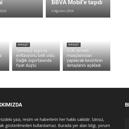
i
BBVA Mobil’e taşıdı
2026
5 Ağustos 2026
MANŞET
MANŞET
Temmuz sigorta
SGK, emekli
z
enflasyonu belli oldu:
maaşlarından
Sağlık sigortasında
yapılacak kesintinin
fiyat düştü
detaylarını açıkladı
KKIMIZDA
B
izdeki yazı, resim ve haberlerin her hakkı saklıdır. İzinsiz,
ak gösterilmeden kullanılamaz. Burada yer alan bilgi, yorum