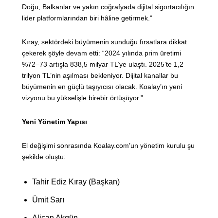
Doğu, Balkanlar ve yakın coğrafyada dijital sigortacılığın
lider platformlarından biri hâline getirmek.”
Kıray, sektördeki büyümenin sunduğu fırsatlara dikkat
çekerek şöyle devam etti: “2024 yılında prim üretimi
%72–73 artışla 838,5 milyar TL’ye ulaştı. 2025’te 1,2
trilyon TL’nin aşılması bekleniyor. Dijital kanallar bu
büyümenin en güçlü taşıyıcısı olacak. Koalay’ın yeni
vizyonu bu yükselişle birebir örtüşüyor.”
Yeni Yönetim Yapısı
El değişimi sonrasında Koalay.com’un yönetim kurulu şu
şekilde oluştu:
Tahir Ediz Kıray (Başkan)
Ümit Sarı
Alican Akgün