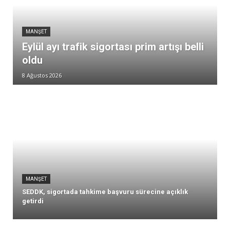
MANŞET
Eylül ayı trafik sigortası prim artışı belli
oldu
8 Ağustos 2026
MANŞET
SEDDK, sigortada tahkime başvuru sürecine açıklık
getirdi