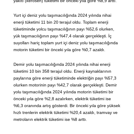
yakıtı (kerosen) tüketimi bir önceki yıla göre %8,9 arttı.
Yurt içi deniz yolu taşımacılığında 2024 yılında nihai
enerji tüketimi 11 bin 20 terajul oldu. Toplam enerji
tüketiminde yolcu taşımacılığının payı %52,6 olurken,
yük taşımacılığının payı %47,4 olarak gerçekleşti. İç
suyolları hariç toplam yurt içi deniz yolu taşımacılığında
motorin tüketimi bir önceki yıla göre %0,7 azaldı.
Demir yolu taşımacılığında 2024 yılında nihai enerji
tüketimi 10 bin 358 terajul oldu. Enerji kaynaklarının
paylarına göre enerji tüketiminde elektriğin payı %57,3
olurken motorinin payı %42,7 olarak gerçekleşti. Demir
yolu taşımacılığında 2024 yılında motorin tüketimi bir
önceki yıla göre %2,8 azalırken, elektrik tüketimi ise
%6,3 oranında artış gösterdi. Bir önceki yıla göre yüksek
hızlı trenlerin elektrik tüketimi %20,4 azaldı, tramvay ve
metroların elektrik tüketimi ise %8 arttı.