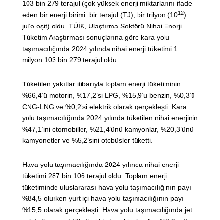
103 bin 279 terajul (çok yüksek enerji miktarlarını ifade
12
eden bir enerji birimi. bir terajul (TJ), bir trilyon (10
)
jul’e eşit) oldu. TÜİK, Ulaştırma Sektörü Nihai Enerji
Tüketim Araştırması sonuçlarına göre kara yolu
taşımacılığında 2024 yılında nihai enerji tüketimi 1
milyon 103 bin 279 terajul
oldu.
Tüketilen yakıtlar itibarıyla toplam enerji tüketiminin
%66,4’ü motorin, %17,2’si LPG, %15,9’u benzin, %0,3’ü
CNG-LNG ve %0,2’si elektrik olarak gerçekleşti. Kara
yolu taşımacılığında 2024 yılında tüketilen nihai enerjinin
%47,1’ini otomobiller, %21,4’ünü kamyonlar, %20,3’ünü
kamyonetler ve %5,2’sini otobüsler tüketti.
Hava yolu taşımacılığında 2024 yılında nihai enerji
tüketimi 287 bin 106 terajul oldu. Toplam enerji
tüketiminde uluslararası hava yolu taşımacılığının payı
%84,5 olurken yurt içi hava yolu taşımacılığının payı
%15,5 olarak gerçekleşti. Hava yolu taşımacılığında jet