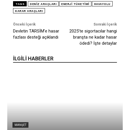
TAGS
DENIZ ARAÇLARI
ENERJI TÜKETIMI
HAVAYOLU
KARAR ARAÇLARI
Önceki İçerik
Sonraki İçerik
Devletin TARSİM’e hasar
2025’te sigortacılar hangi
fazlası desteği açıklandı
branşta ne kadar hasar
ödedi? İşte detaylar
İLGİLİ HABERLER
MANŞET