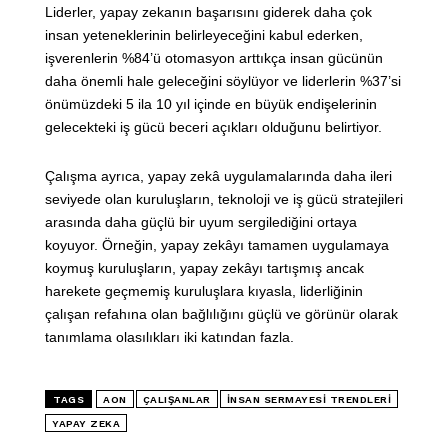
Liderler, yapay zekanın başarısını giderek daha çok
insan yeteneklerinin belirleyeceğini kabul ederken,
işverenlerin %84’ü otomasyon arttıkça insan gücünün
daha önemli hale geleceğini söylüyor ve liderlerin %37’si
önümüzdeki 5 ila 10 yıl içinde en büyük endişelerinin
gelecekteki iş gücü beceri açıkları olduğunu belirtiyor.
Çalışma ayrıca, yapay zekâ uygulamalarında daha ileri
seviyede olan kuruluşların, teknoloji ve iş gücü stratejileri
arasında daha güçlü bir uyum sergilediğini ortaya
koyuyor. Örneğin, yapay zekâyı tamamen uygulamaya
koymuş kuruluşların, yapay zekâyı tartışmış ancak
harekete geçmemiş kuruluşlara kıyasla, liderliğinin
çalışan refahına olan bağlılığını güçlü ve görünür olarak
tanımlama olasılıkları iki katından fazla.
TAGS
AON
ÇALIŞANLAR
İNSAN SERMAYESI TRENDLERI
YAPAY ZEKA