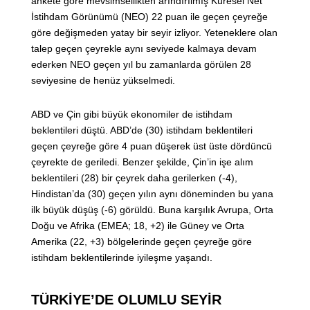
ankete göre mevsimsellikten arındırılmış Küresel Net
İstihdam Görünümü (NEO) 22 puan ile geçen çeyreğe
göre değişmeden yatay bir seyir izliyor. Yeteneklere olan
talep geçen çeyrekle aynı seviyede kalmaya devam
ederken NEO geçen yıl bu zamanlarda görülen 28
seviyesine de henüz yükselmedi.
ABD ve Çin gibi büyük ekonomiler de istihdam
beklentileri düştü. ABD’de (30) istihdam beklentileri
geçen çeyreğe göre 4 puan düşerek üst üste dördüncü
çeyrekte de geriledi. Benzer şekilde, Çin’in işe alım
beklentileri (28) bir çeyrek daha gerilerken (-4),
Hindistan’da (30) geçen yılın aynı döneminden bu yana
ilk büyük düşüş (-6) görüldü. Buna karşılık Avrupa, Orta
Doğu ve Afrika (EMEA; 18, +2) ile Güney ve Orta
Amerika (22, +3) bölgelerinde geçen çeyreğe göre
istihdam beklentilerinde iyileşme yaşandı.
TÜRKİYE’DE OLUMLU SEYİR