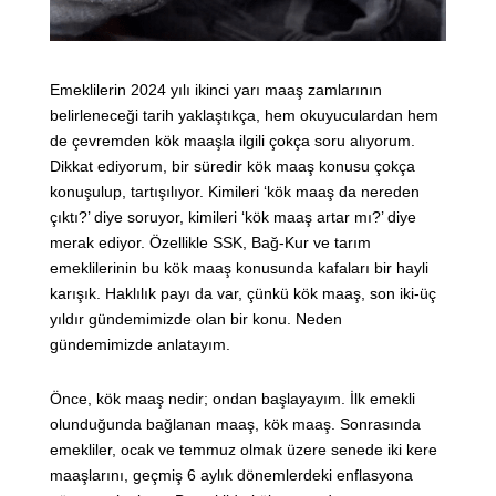
Emeklilerin 2024 yılı ikinci yarı maaş zamlarının
belirleneceği tarih yaklaştıkça, hem okuyuculardan hem
de çevremden kök maaşla ilgili çokça soru alıyorum.
Dikkat ediyorum, bir süredir kök maaş konusu çokça
konuşulup, tartışılıyor. Kimileri ‘kök maaş da nereden
çıktı?’ diye soruyor, kimileri ‘kök maaş artar mı?’ diye
merak ediyor. Özellikle SSK, Bağ-Kur ve tarım
emeklilerinin bu kök maaş konusunda kafaları bir hayli
karışık. Haklılık payı da var, çünkü kök maaş, son iki-üç
yıldır gündemimizde olan bir konu. Neden
gündemimizde anlatayım.
Önce, kök maaş nedir; ondan başlayayım. İlk emekli
olunduğunda bağlanan maaş, kök maaş. Sonrasında
emekliler, ocak ve temmuz olmak üzere senede iki kere
maaşlarını, geçmiş 6 aylık dönemlerdeki enflasyona