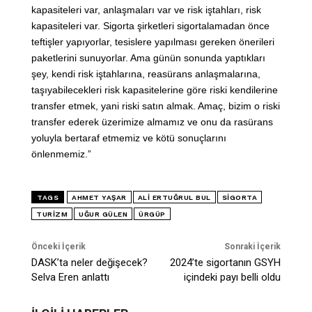
kapasiteleri var, anlaşmaları var ve risk iştahları, risk
kapasiteleri var. Sigorta şirketleri sigortalamadan önce
teftişler yapıyorlar, tesislere yapılması gereken önerileri
paketlerini sunuyorlar. Ama günün sonunda yaptıkları
şey, kendi risk iştahlarına, reasürans anlaşmalarına,
taşıyabilecekleri risk kapasitelerine göre riski kendilerine
transfer etmek, yani riski satın almak. Amaç, bizim o riski
transfer ederek üzerimize almamız ve onu da rasürans
yoluyla bertaraf etmemiz ve kötü sonuçlarını
önlenmemiz.”
TAGS
AHMET YAŞAR
ALI ERTUĞRUL BUL
SIGORTA
TURIZM
UĞUR GÜLEN
ÜRGÜP
Önceki İçerik
Sonraki İçerik
DASK’ta neler değişecek?
2024’te sigortanın GSYH
Selva Eren anlattı
içindeki payı belli oldu